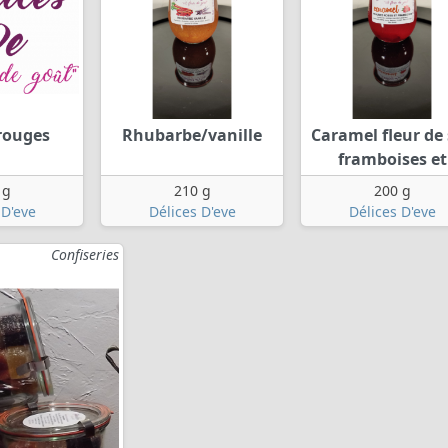
 rouges
Rhubarbe/vanille
Caramel fleur de 
framboises et
 g
210 g
200 g
 D'eve
Délices D'eve
Délices D'eve
Confiseries