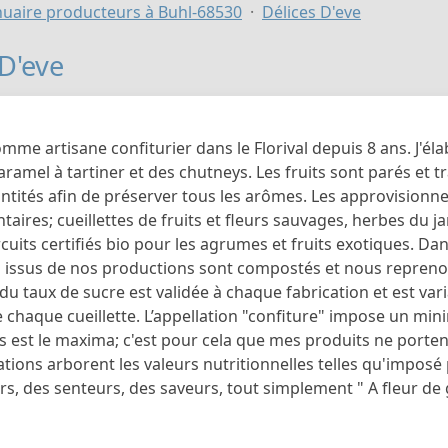
uaire producteurs à Buhl-68530
Délices D'eve
 D'eve
omme artisane confiturier dans le Florival depuis 8 ans. J'é
caramel à tartiner et des chutneys. Les fruits sont parés et 
ntités afin de préserver tous les arômes. Les approvisionne
ires; cueillettes de fruits et fleurs sauvages, herbes du jard
rcuits certifiés bio pour les agrumes et fruits exotiques. Da
s issus de nos productions sont compostés et nous reprenon
u taux de sucre est validée à chaque fabrication et est var
e chaque cueillette. L’appellation "confiture" impose un mi
s est le maxima; c'est pour cela que mes produits ne porte
tions arborent les valeurs nutritionnelles telles qu'impos
s, des senteurs, des saveurs, tout simplement " A fleur de 