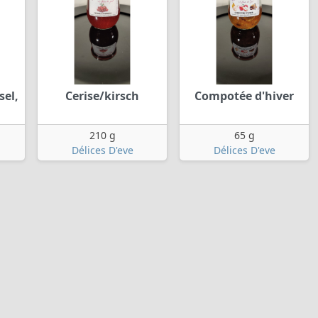
sel,
Cerise/kirsch
Compotée d'hiver
210 g
65 g
Délices D'eve
Délices D'eve