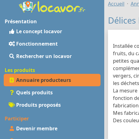
Accueil
Ann
Délices
Présentation
Le concept locavor
Fonctionnement
Installée c
fruits, du 
Rechercher un locavor
petites qua
complémenta
Les produits
vergers, ci
Annuaire producteurs
les déchet
La mesure d
Quels produits
fonction d
Produits proposés
fabrication
Mes fabrica
Participer
Des couleur
Devenir membre