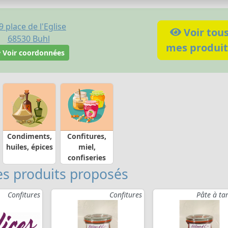
9 place de l'Eglise
Voir tou
68530
Buhl
mes produit
Voir coordonnées
Condiments,
Confitures,
huiles, épices
miel,
confiseries
s produits proposés
Confitures
Confitures
Pâte à tar