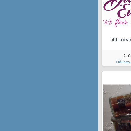
4 fruits
210
Délices