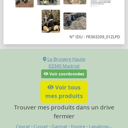
N° IDU : FR363209_01ZLPD
La Brugere Haute
63340
Madriat
Voir coordonnées
Voir tous
mes produits
Trouver mes produits dans un drive
fermier
Ceyrat
·
Cusset
·
Gannat
·
Issoire
·
Lapalisse
...