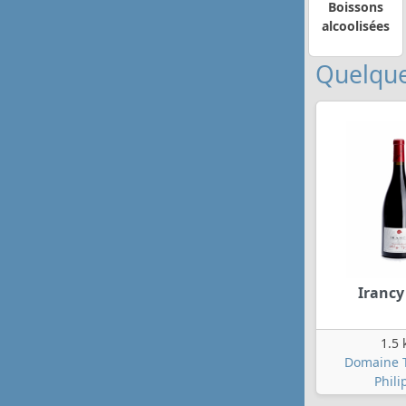
Boissons
alcoolisées
Quelque
Irancy
1.5 
Domaine T
Phili