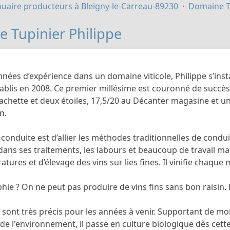
uaire producteurs à Bleigny-le-Carreau-89230
Domaine Tu
 Tupinier Philippe
nées d’expérience dans un domaine viticole, Philippe s’inst
ablis en 2008. Ce premier millésime est couronné de succès
achette et deux étoiles, 17,5/20 au Décanter magasine et u
n.
 conduite est d’allier les méthodes traditionnelles de condui
dans ses traitements, les labours et beaucoup de travail 
tures et d’élevage des vins sur lies fines. Il vinifie chaque
hie ? On ne peut pas produire de vins fins sans bon raisin. L
 sont très précis pour les années à venir. Supportant de mo
de l'environnement, il passe en culture biologique dès cette an