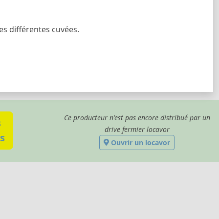
es différentes cuvées.
Ce producteur n'est pas encore distribué par un
s
drive fermier locavor
s
Ouvrir un locavor