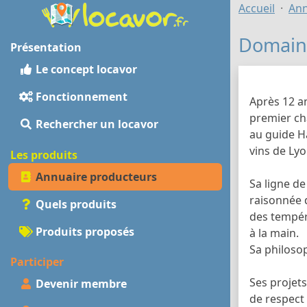
Accueil
Ann
Domaine
Présentation
Le concept locavor
Fonctionnement
Après 12 an
premier ch
Rechercher un locavor
au guide H
vins de Lyo
Les produits
Annuaire producteurs
Sa ligne de
raisonnée 
Quels produits
des tempéra
Produits proposés
à la main.
Sa philosop
Participer
Ses projets
Devenir membre
de respect 