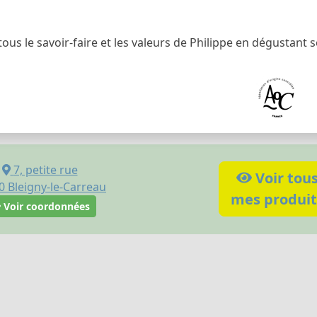
ous le savoir-faire et les valeurs de Philippe en dégustant s
7, petite rue
Voir tou
0
Bleigny-le-Carreau
mes produit
Voir coordonnées