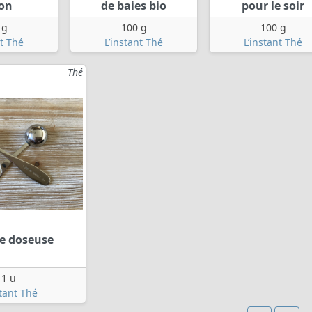
on
de baies bio
pour le soir
 g
100 g
100 g
nt Thé
L’instant Thé
L’instant Thé
Thé
re doseuse
1 u
stant Thé