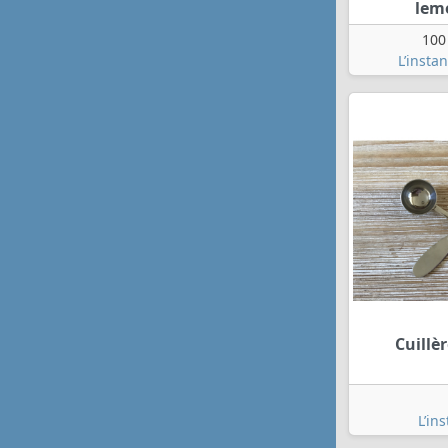
lem
100
L’insta
Cuillè
L’in