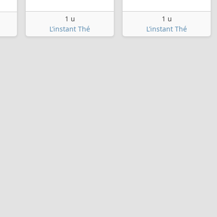
1 u
1 u
L’instant Thé
L’instant Thé