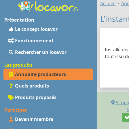
Accueil
Ann
L’instan
Présentation
Le concept locavor
Fonctionnement
Installé de
Rechercher un locavor
tout issu d
Les produits
Annuaire producteurs
Quels produits
Produits proposés
5impa
Participer
Devenir membre