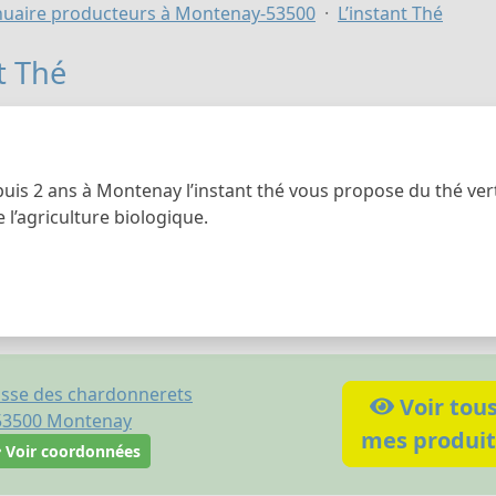
uaire producteurs à Montenay-53500
L’instant Thé
t Thé
puis 2 ans à Montenay l’instant thé vous propose du thé vert
e l’agriculture biologique.
sse des chardonnerets
Voir tou
53500
Montenay
mes produit
Voir coordonnées