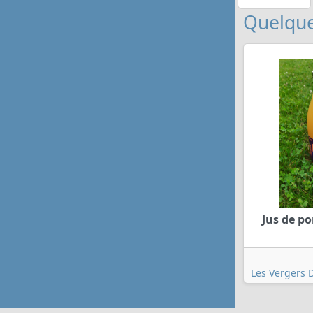
Quelque
Jus de p
Les Vergers 