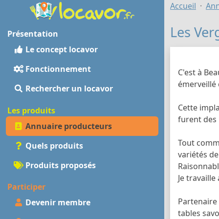
Accueil
Ann
Les Ver
Présentation
Le concept locavor
Fonctionnement
C'est à Be
émerveillé 
Rechercher un locavor
Cette impla
Les produits
furent des 
Annuaire producteurs
Tout comme
Quels produits
variétés d
Produits proposés
Raisonnabl
Je travaill
Participer
Partenaire 
Devenir membre
tables sav