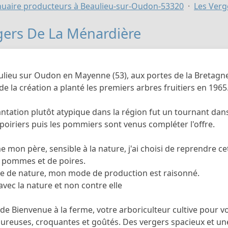
uaire producteurs à Beaulieu-sur-Oudon-53320
Les Verg
gers De La Ménardière
aulieu sur Oudon en Mayenne (53), aux portes de la Bretagn
de la création a planté les premiers arbres fruitiers en 1965
ntation plutôt atypique dans la région fut un tournant dans 
poiriers puis les pommiers sont venus compléter l'offre.
 mon père, sensible à la nature, j'ai choisi de reprendre c
e pommes et de poires.
e de nature, mon mode de production est raisonné.
e avec la nature et non contre elle
de Bienvenue à la ferme, votre arboriculteur cultive pour v
oureuses, croquantes et goûtés. Des vergers spacieux et une