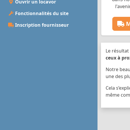
Ouvrir un locavor
l'aveni
Fonctionnalités du site
M
Inscription fournisseur
Le résultat
ceux à pro
Notre bea
une des pl
Cela s’expl
même comm