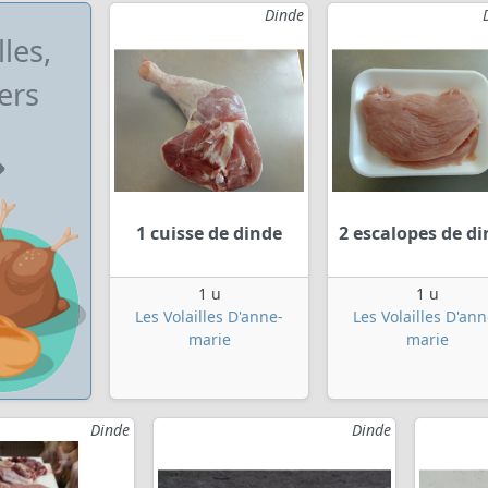
Dinde
lles,
ers
1 cuisse de dinde
2 escalopes de d
1 u
1 u
Les Volailles D'anne-
Les Volailles D'ann
marie
marie
Dinde
Dinde