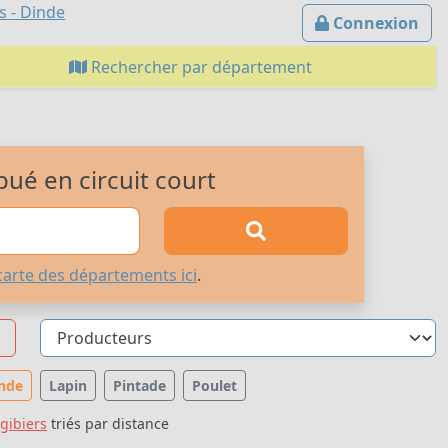
s - Dinde
Connexion
Rechercher par département
bué en circuit court
carte des départements ici
.
nde
Lapin
Pintade
Poulet
 gibiers
triés par distance