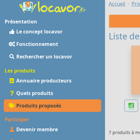
Accueil
Pro
Présentation
Le concept locavor
Liste de
Fonctionnement
Rechercher un locavor
Les produits
Annuaire producteurs
Quels produits
Produits proposés
Participer
Devenir membre
7 produits à 