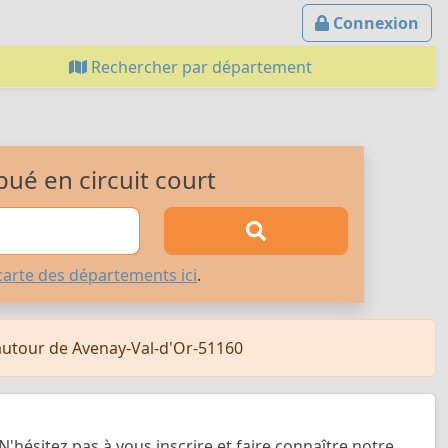
Connexion
Rechercher par département
bué en circuit court
carte des départements ici
.
autour de Avenay-Val-d'Or-51160
N'hésitez pas à vous inscrire et faire connaître notre