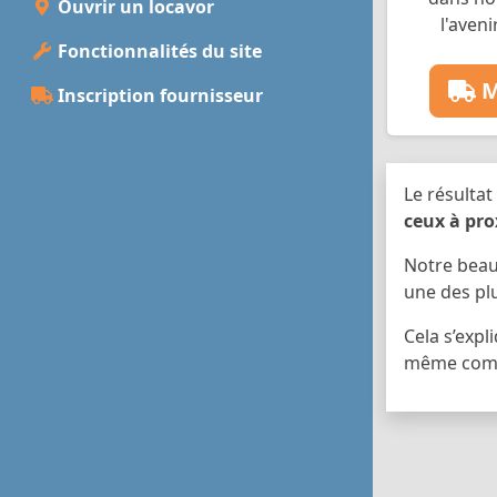
Ouvrir un locavor
l'aveni
Fonctionnalités du site
M
Inscription fournisseur
Le résultat
ceux à pro
Notre bea
une des pl
Cela s’expl
même comm