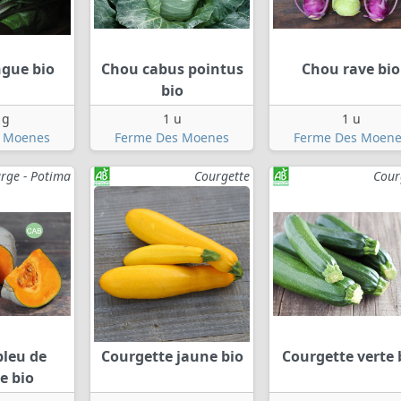
ngue bio
Chou cabus pointus
Chou rave bio
bio
 g
1 u
1 u
 Moenes
Ferme Des Moenes
Ferme Des Moene
rge - Potima
Courgette
Cour
bleu de
Courgette jaune bio
Courgette verte 
e bio