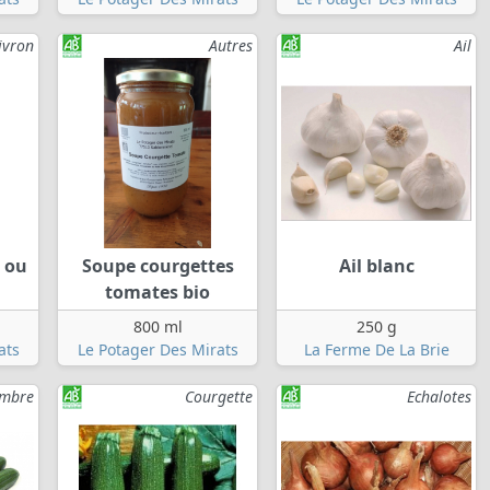
ivron
Autres
Ail
é ou
Soupe courgettes
Ail blanc
tomates bio
800 ml
250 g
ats
Le Potager Des Mirats
La Ferme De La Brie
mbre
Courgette
Echalotes