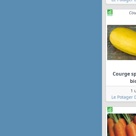
Cou
Courge s
bi
1 
Le Potager 