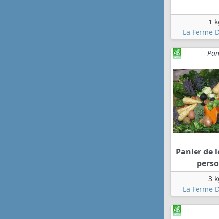
1 k
La Ferme D
Pan
Panier de 
pers
3 k
La Ferme D