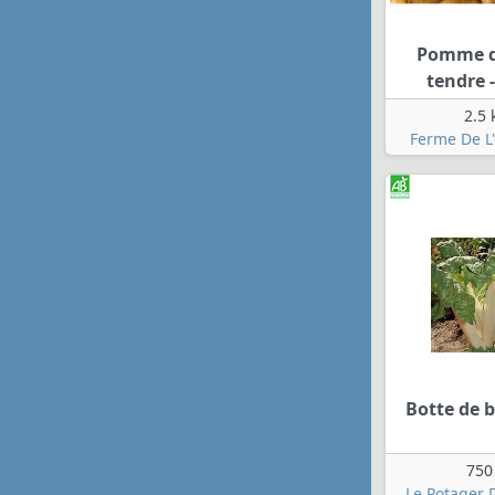
Pomme d
tendre -
2.5 
Ferme De L
Botte de b
750
Le Potager 