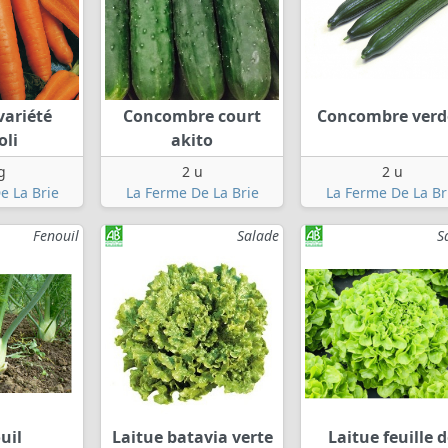
variété
Concombre court
Concombre ver
oli
akito
g
2 u
2 u
e La Brie
La Ferme De La Brie
La Ferme De La Br
Fenouil
Salade
S
uil
Laitue batavia verte
Laitue feuille 