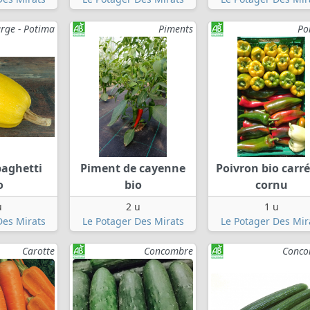
rge - Potima
Piments
Po
paghetti
Piment de cayenne
Poivron bio carr
o
bio
cornu
u
2 u
1 u
Des Mirats
Le Potager Des Mirats
Le Potager Des Mir
Carotte
Concombre
Conco