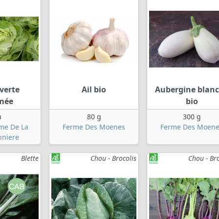
verte
Ail bio
Aubergine blan
mée
bio
u
80 g
300 g
rme De La
Ferme Des Moenes
Ferme Des Moene
niere
Blette
Chou - Brocolis
Chou - Bro