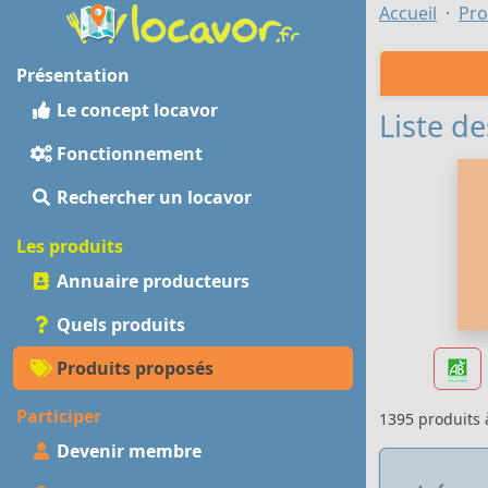
Accueil
Pro
Présentation
Le concept locavor
Liste de
Fonctionnement
Rechercher un locavor
Les produits
Annuaire producteurs
Quels produits
Produits proposés
Participer
1395 produits
Devenir membre