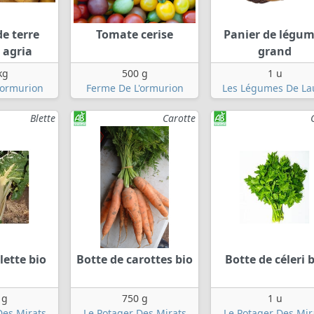
e terre
Tomate cerise
Panier de légu
 agria
grand
kg
500 g
1 u
'ormurion
Ferme De L'ormurion
Les Légumes De La
Blette
Carotte
lette bio
Botte de carottes bio
Botte de céleri 
 g
750 g
1 u
Des Mirats
Le Potager Des Mirats
Le Potager Des Mir