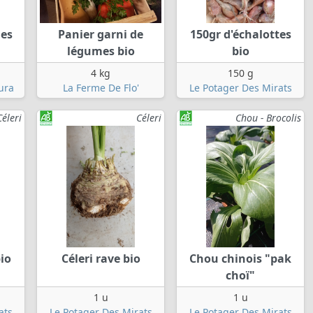
mes
Panier garni de
150gr d'échalottes
légumes bio
bio
4 kg
150 g
ura
La Ferme De Flo'
Le Potager Des Mirats
Céleri
Céleri
Chou - Brocolis
bio
Céleri rave bio
Chou chinois "pak
choï"
1 u
1 u
ats
Le Potager Des Mirats
Le Potager Des Mirats