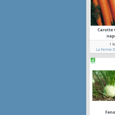
Carotte 
nap
1 k
La Ferme D
Feno