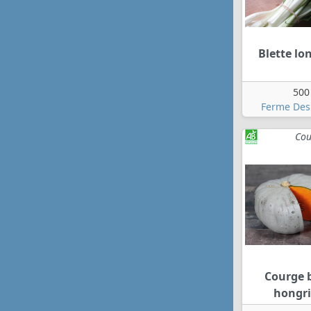
Blette lo
500
Ferme Des
Cou
Courge 
hongri