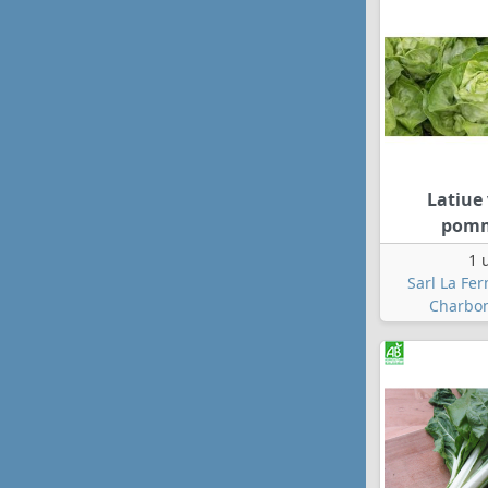
Latiue 
pom
1 
Sarl La Fe
Charbon