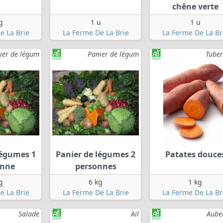
chêne verte
g
1 u
1 u
e La Brie
La Ferme De La Brie
La Ferme De La Br
ier de légum
Panier de légum
Tuber
légumes 1
Panier de légumes 2
Patates douce
onne
personnes
g
6 kg
1 kg
e La Brie
La Ferme De La Brie
La Ferme De La Br
Salade
Ail
Aube