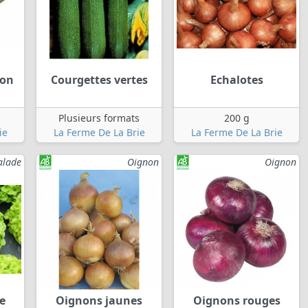
don
Courgettes vertes
Echalotes
Plusieurs formats
200 g
ie
La Ferme De La Brie
La Ferme De La Brie
alade
Oignon
Oignon
de
Oignons jaunes
Oignons rouges