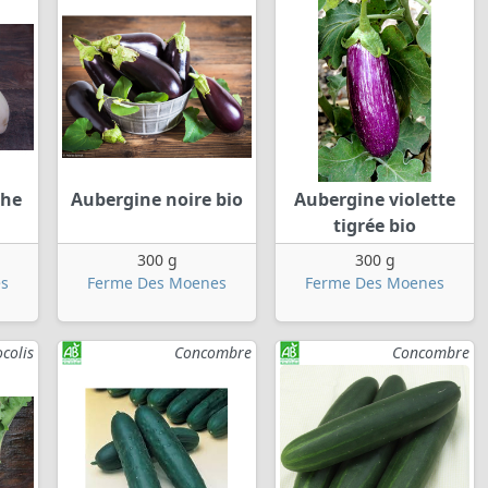
che
Aubergine noire bio
Aubergine violette
tigrée bio
300 g
300 g
s
Ferme Des Moenes
Ferme Des Moenes
colis
Concombre
Concombre