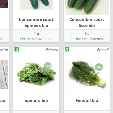
Concombre court
Concombre court
épineux bio
lisse bio
1 u
1 u
s
Ferme Des Moenes
Ferme Des Moenes
gette
Epinard
Fenouil
bio
épinard bio
Fenouil bio