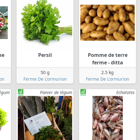
me
Persil
Pomme de terre
ferme - ditta
50 g
2.5 kg
on
Ferme De L'ormurion
Ferme De L'ormurion
légum
Panier de légum
Echalotes