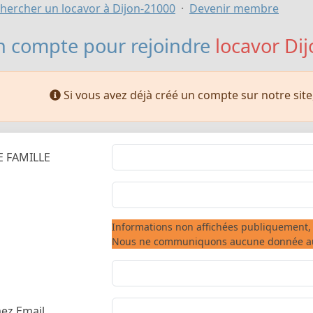
hercher un locavor à Dijon-21000
Devenir membre
n compte pour rejoindre
locavor Dij
Si vous avez déjà créé un compte sur notre sit
 FAMILLE
m
Informations non affichées publiquement, 
Nous ne communiquons aucune donnée aux
ez Email