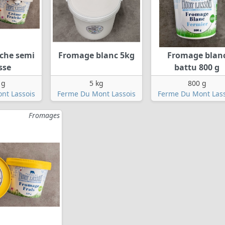
îche semi
Fromage blanc 5kg
Fromage blan
sse
battu 800 g
 g
5 kg
800 g
nt Lassois
Ferme Du Mont Lassois
Ferme Du Mont Lass
Fromages