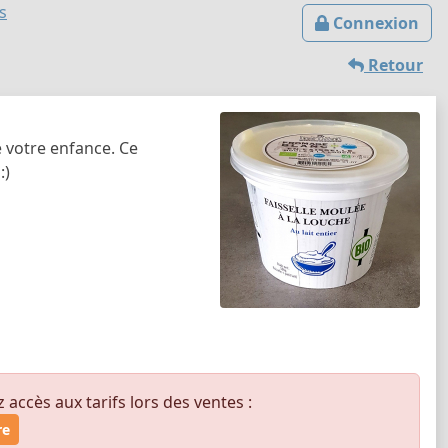
s
Connexion
Retour
e votre enfance. Ce
:)
ccès aux tarifs lors des ventes :
re