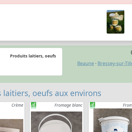
Produits laitiers, oeufs
Beaune
·
Bressey-sur-Till
 laitiers, oeufs aux environs
Crème
Fromage blanc
From