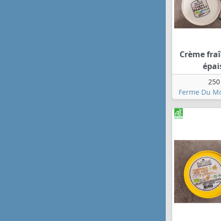
Crème fra
épai
250
Ferme Du Mo