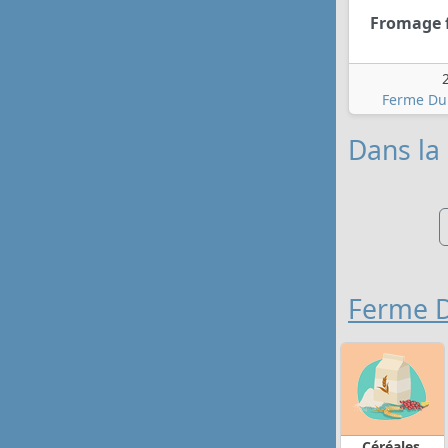
Fromage f
Ferme Du
Dans la 
Ferme D
Céréales,