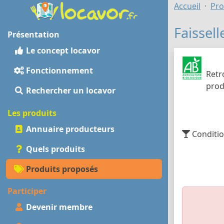
Accueil
Pro
Faissel
Présentation
Le concept locavor
Fonctionnement
Retr
prod
Rechercher un locavor
Les produits
Annuaire producteurs
Conditio
Quels produits
Produits proposés
Participer
Devenir membre