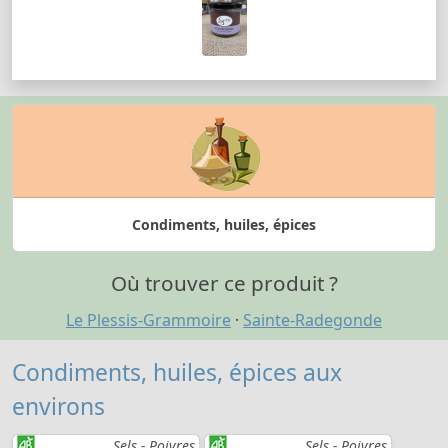
Condiments, huiles, épices
Où trouver ce produit ?
Le Plessis-Grammoire
·
Sainte-Radegonde
Condiments, huiles, épices aux
environs
Sels - Poivres
Sels - Poivres