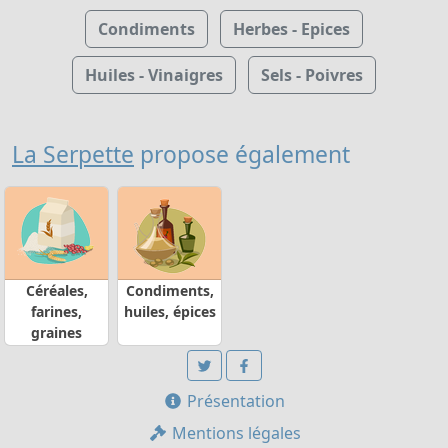
Condiments
Herbes - Epices
Huiles - Vinaigres
Sels - Poivres
La Serpette
propose également
Céréales,
Condiments,
farines,
huiles, épices
graines
Présentation
Mentions légales