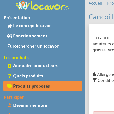
Accueil
Pro
Cancoill
Présentation
Le concept locavor
Fonctionnement
La cancoil
amateurs de
Rechercher un locavor
grasse. Aro
Les produits
Annuaire producteurs
Allergène
Quels produits
Conditi
Produits proposés
Participer
Devenir membre