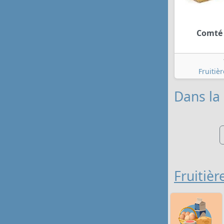
Comté 
Fruitiè
Dans la 
Fruitiè