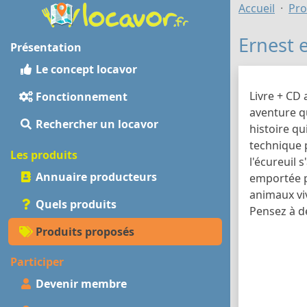
Accueil
Pro
Ernest e
Présentation
Le concept locavor
Livre + CD 
Fonctionnement
aventure qu
Rechercher un locavor
histoire q
technique p
Les produits
l'écureuil 
Annuaire producteurs
emportée pa
animaux viv
Quels produits
Pensez à de
Produits proposés
Participer
Devenir membre