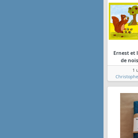
Ernest et 
de noi
1 
Christophe