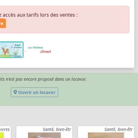
ccès aux tarifs lors des ventes :
re
its n'est pas encore proposé dans un locavor.
Ouvrir un locavor
Livres
Santé, bien-êtr
Santé, bien-êtr