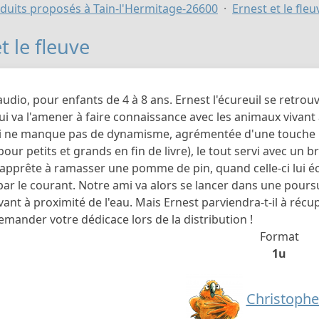
duits proposés à Tain-l'Hermitage-26600
Ernest et le fleu
t le fleuve
audio, pour enfants de 4 à 8 ans. Ernest l'écureuil se retr
i va l'amener à faire connaissance avec les animaux vivant 
ui ne manque pas de dynamisme, agrémentée d'une touche 
our petits et grands en fin de livre), le tout servi avec un 
s'apprête à ramasser une pomme de pin, quand celle-ci lui éc
r le courant. Notre ami va alors se lancer dans une poursu
ant à proximité de l'eau. Mais Ernest parviendra-t-il à récu
mander votre dédicace lors de la distribution !
Format
1u
Christophe