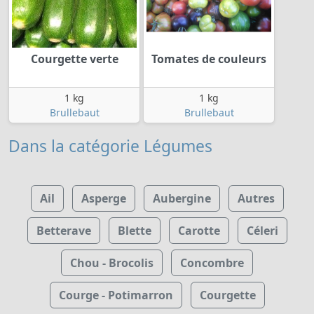
Courgette verte
Tomates de couleurs
1 kg
1 kg
Brullebaut
Brullebaut
Dans la catégorie Légumes
Ail
Asperge
Aubergine
Autres
Betterave
Blette
Carotte
Céleri
Chou - Brocolis
Concombre
Courge - Potimarron
Courgette