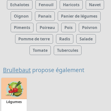
Echalotes
Fenouil
Haricots
Navet
Oignon
Panais
Panier de légumes
Piments
Poireau
Pois
Poivron
Pomme de terre
Radis
Salade
Tomate
Tubercules
Brullebaut
propose également
Légumes