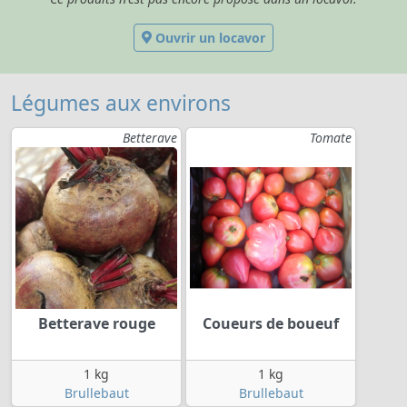
Ouvrir un locavor
Légumes aux environs
Betterave
Tomate
Betterave rouge
Coueurs de boueuf
1 kg
1 kg
Brullebaut
Brullebaut