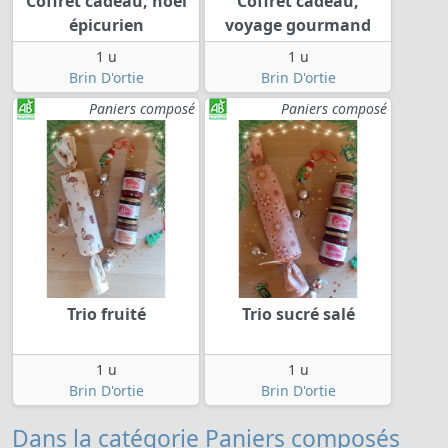
Coffret cadeau, noel
Coffret cadeau,
épicurien
voyage gourmand
1 u
1 u
Brin D'ortie
Brin D'ortie
Paniers composé
Paniers composé
Trio fruité
Trio sucré salé
1 u
1 u
Brin D'ortie
Brin D'ortie
Dans la catégorie Paniers composés