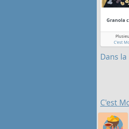
Granola 
Plusie
C'est Mo
Dans la 
C'est Mo