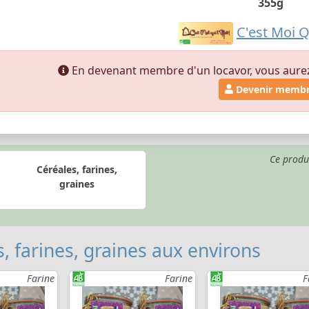
355g
C'est Moi Qu
En devenant membre d'un locavor, vous aurez a
Devenir memb
Ce produ
Céréales, farines,
graines
, farines, graines aux environs
Farine
Farine
F