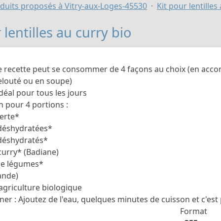
duits proposés à Vitry-aux-Loges-45530
Kit pour lentilles
 lentilles au curry bio
e recette peut se consommer de 4 façons au choix (en acc
elouté ou en soupe)
déal pour tous les jours
n pour 4 portions :
verte*
 déshydratées*
déshydratés*
curry* (Badiane)
 de légumes*
ande)
'agriculture biologique
iner : Ajoutez de l'eau, quelques minutes de cuisson et c'est
Format