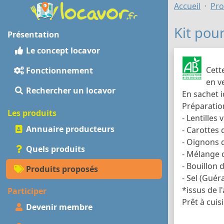
Accueil
Pro
Kit pour
Présentation
Le concept locavor
Cett
Fonctionnement
en v
Rechercher un locavor
En sachet i
Préparatio
Les produits
- Lentilles 
Annuaire producteurs
- Carottes
- Oignons 
Quels produits
- Mélange 
- Bouillon
Produits proposés
- Sel (Guér
*issus de l
Participer
Prêt à cuis
Devenir membre