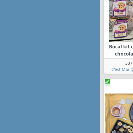
Bocal kit 
chocola
337
C'est Moi Q