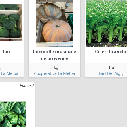
i bio
Citrouille musquée
Céleri branch
de provence
g
5 kg
1 u
 La Melba
Coopérative La Melba
Earl De L'agly
Epinard