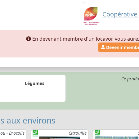
Coopérative
En devenant membre d'un locavor, vous aurez a
Devenir memb
Ce produ
Légumes
 aux environs
ou - Brocolis
Citrouille