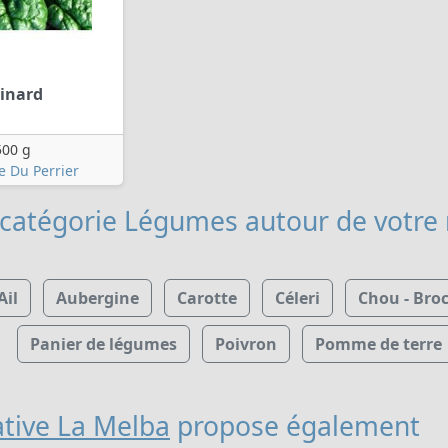
inard
500 g
e Du Perrier
 catégorie Légumes
autour de votre
Ail
Aubergine
Carotte
Céleri
Chou - Broc
Panier de légumes
Poivron
Pomme de terre
tive La Melba
propose également