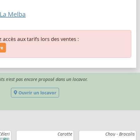
 La Melba
ccès aux tarifs lors des ventes :
re
its n'est pas encore proposé dans un locavor.
Ouvrir un locavor
Céleri
Carotte
Chou - Brocolis