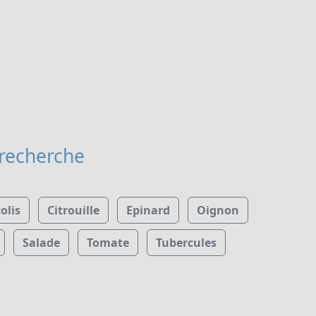
 recherche
olis
Citrouille
Epinard
Oignon
Salade
Tomate
Tubercules