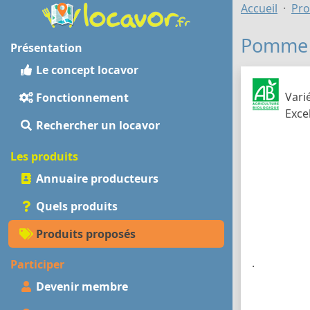
Accueil
Pro
Pomme d
Présentation
Le concept locavor
Vari
Fonctionnement
Exce
Rechercher un locavor
Les produits
Annuaire producteurs
Quels produits
Produits proposés
.
Participer
Devenir membre