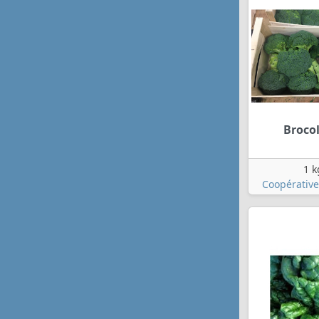
Brocol
1 k
Coopérative