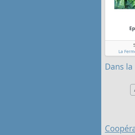
Ep
La Ferm
Dans la
Coopéra