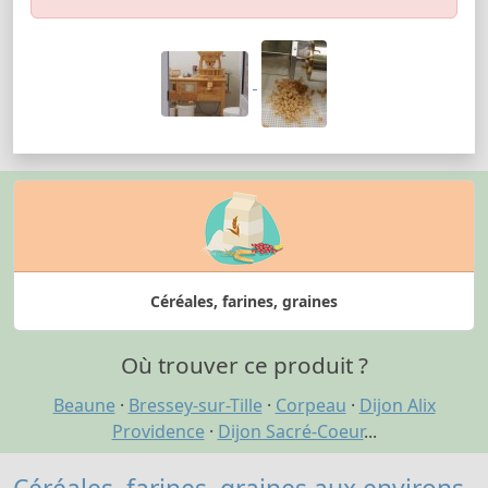
Céréales, farines, graines
Où trouver ce produit ?
Beaune
·
Bressey-sur-Tille
·
Corpeau
·
Dijon Alix
Providence
·
Dijon Sacré-Coeur
...