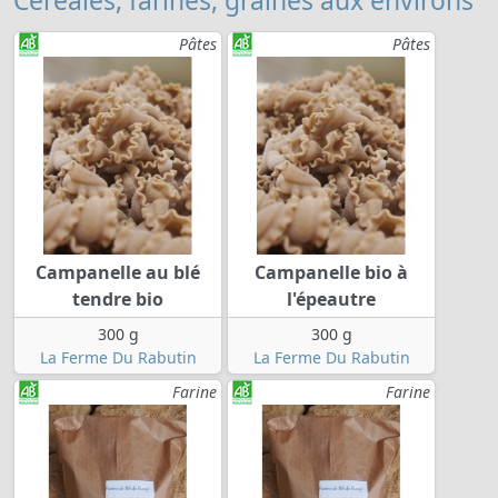
Céréales, farines, graines aux environs
Pâtes
Pâtes
Campanelle au blé
Campanelle bio à
tendre bio
l'épeautre
300 g
300 g
La Ferme Du Rabutin
La Ferme Du Rabutin
Farine
Farine