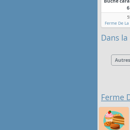
Bûche cara
6
5
Ferme De La
Dans la 
Autre
Ferme D