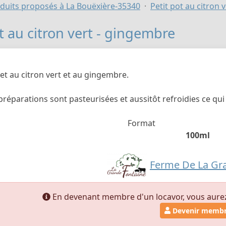
duits proposés à La Bouëxière-35340
Petit pot au citron 
t au citron vert - gingembre
et au citron vert et au gingembre.
 préparations sont pasteurisées et aussitôt refroidies ce q
Format
100ml
Ferme De La Gr
En devenant membre d'un locavor, vous aurez a
Devenir memb