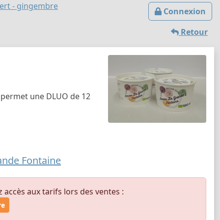
vert - gingembre
Connexion
Retour
ui permet une DLUO de 12
ande Fontaine
ccès aux tarifs lors des ventes :
re