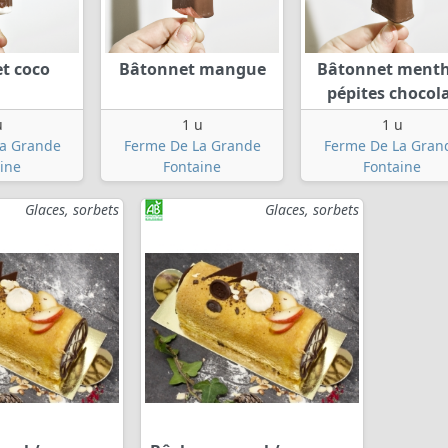
t coco
Bâtonnet mangue
Bâtonnet ment
pépites chocol
u
1 u
1 u
a Grande
Ferme De La Grande
Ferme De La Gran
ine
Fontaine
Fontaine
Glaces, sorbets
Glaces, sorbets