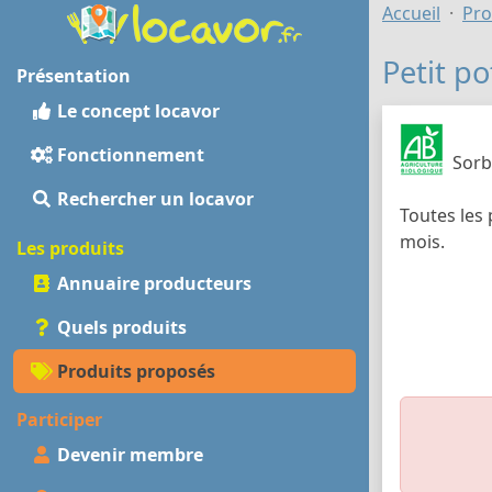
Accueil
Pro
Petit po
Présentation
Le concept locavor
Fonctionnement
Sorb
Rechercher un locavor
Toutes les
mois.
Les produits
Annuaire producteurs
Quels produits
Produits proposés
Participer
Devenir membre