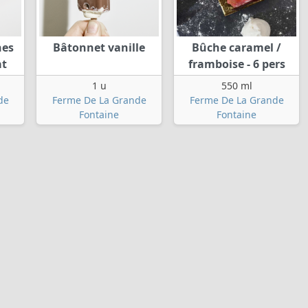
hes
Bâtonnet vanille
Bûche caramel /
at
framboise - 6 pers
1 u
550 ml
de
Ferme De La Grande
Ferme De La Grande
Fontaine
Fontaine