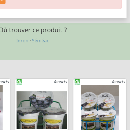
Où trouver ce produit ?
Idron
·
Séméac
ourts
Yaourts
Yaourts