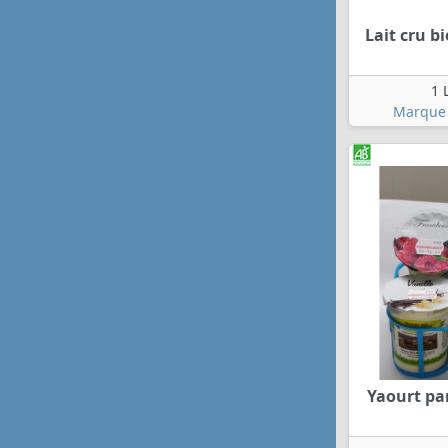
Lait cru b
1 
Marque 
Yaourt pa