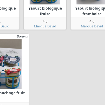
iologique
Yaourt biologique
Yaourt biologiq
fraise
framboise
L
4 u
4 u
David
Marque David
Marque David
Yaourts
nachage fruit