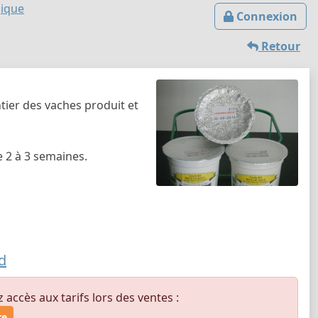
gique
Connexion
Retour
tier des vaches produit et
 2 à 3 semaines.
d
ccès aux tarifs lors des ventes :
re