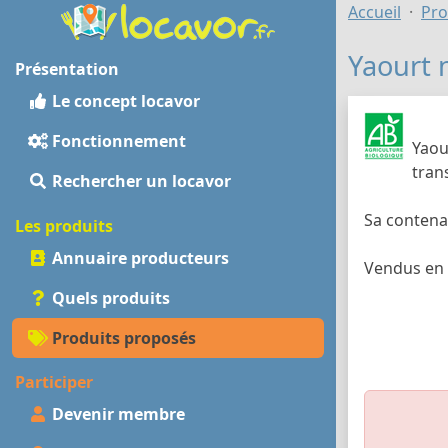
Accueil
Pro
Yaourt 
Présentation
Le concept locavor
Fonctionnement
Yaou
tran
Rechercher un locavor
Sa contena
Les produits
Annuaire producteurs
Vendus en 
Quels produits
Produits proposés
Participer
Devenir membre