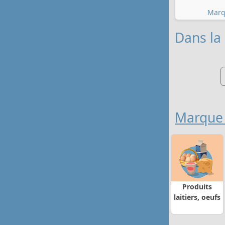
Marq
Dans la 
Marque
Produits
laitiers, oeufs