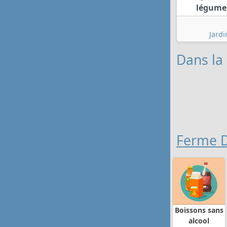
légumes
Jardi
Dans la
Ferme 
Boissons sans
alcool