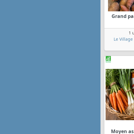
Grand pa
1 
Le Village
Moyen as