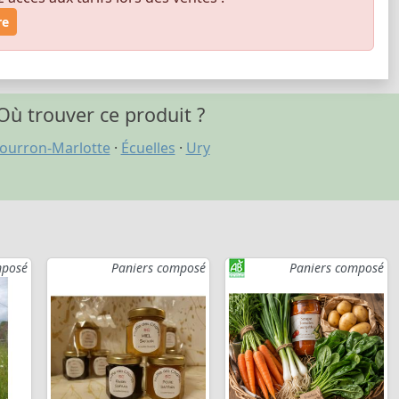
re
Où trouver ce produit ?
ourron-Marlotte
·
Écuelles
·
Ury
mposé
Paniers composé
Paniers composé