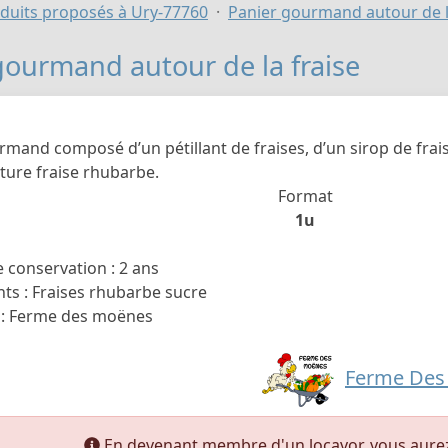
duits proposés à Ury-77760
Panier gourmand autour de l
gourmand autour de la fraise
mand composé d’un pétillant de fraises, d’un sirop de fraise
ture fraise rhubarbe.
Format
1u
 conservation : 2 ans
ts : Fraises rhubarbe sucre
 : Ferme des moënes
Ferme Des
En devenant membre d'un locavor, vous aurez a