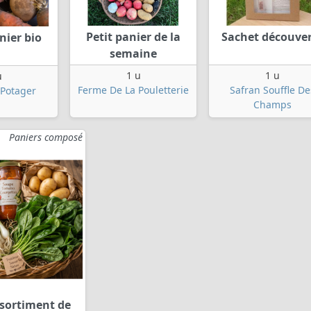
Petit panier de la
Sachet découve
nier bio
semaine
1 u
1 u
u
Ferme De La Pouletterie
Safran Souffle De
 Potager
Champs
Paniers composé
sortiment de