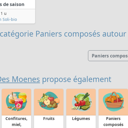
 de saison
1 u
n Soli-bio
 catégorie Paniers composés
autour 
Paniers compos
Des Moenes
propose également
Confitures,
Fruits
Légumes
Paniers
miel,
composés