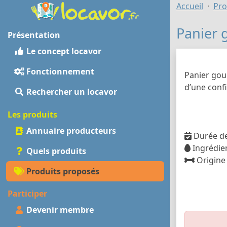
Accueil
Pro
Panier 
Présentation
Le concept locavor
Fonctionnement
Panier gour
d’une confi
Rechercher un locavor
Les produits
Annuaire producteurs
Durée de
Ingrédien
Quels produits
Origine
Produits proposés
Participer
Devenir membre