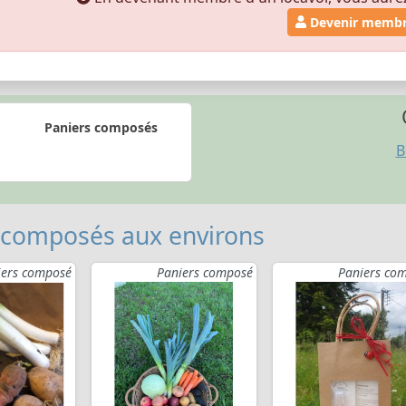
Devenir memb
Paniers composés
B
 composés aux environs
iers composé
Paniers composé
Paniers co