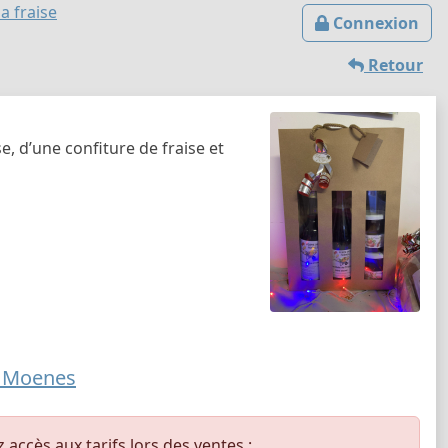
a fraise
Connexion
Retour
, d’une confiture de fraise et
 Moenes
ccès aux tarifs lors des ventes :