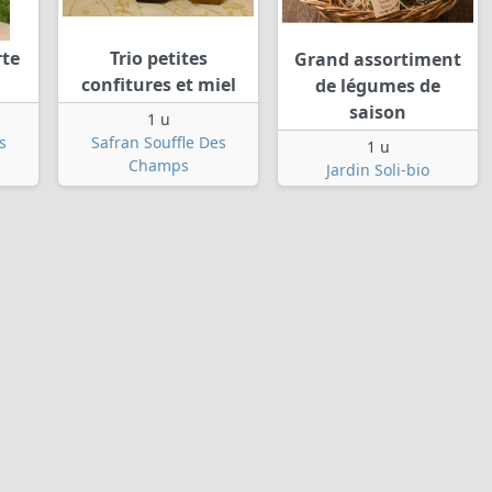
rte
Trio petites
Grand assortiment
confitures et miel
de légumes de
saison
1 u
s
Safran Souffle Des
1 u
Champs
Jardin Soli-bio