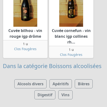
Cuvée bilhou - vin
Cuvée cornefun - vin
rouge igp drôme
blanc igp collines
rh...
1 u
Clos Fougères
1 u
Clos Fougères
Dans la catégorie Boissons alcoolisées
Alcools divers
Apéritifs
Bières
Digestif
Vins