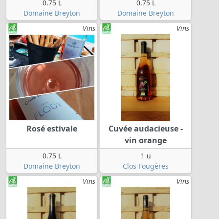
0.75 L
0.75 L
Domaine Breyton
Domaine Breyton
Vins
Vins
Rosé estivale
Cuvée audacieuse -
vin orange
0.75 L
1 u
Domaine Breyton
Clos Fougères
Vins
Vins