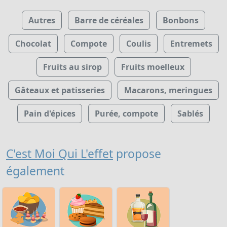
Autres
Barre de céréales
Bonbons
Chocolat
Compote
Coulis
Entremets
Fruits au sirop
Fruits moelleux
Gâteaux et patisseries
Macarons, meringues
Pain d'épices
Purée, compote
Sablés
C'est Moi Qui L'effet
propose
également