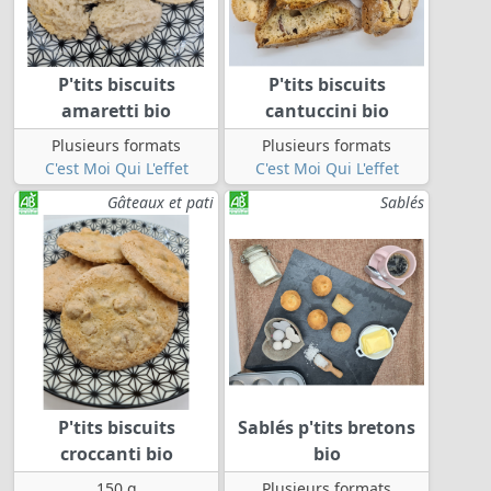
P'tits biscuits
P'tits biscuits
amaretti bio
cantuccini bio
Plusieurs formats
Plusieurs formats
C'est Moi Qui L'effet
C'est Moi Qui L'effet
Gâteaux et pati
Sablés
P'tits biscuits
Sablés p'tits bretons
croccanti bio
bio
150 g
Plusieurs formats