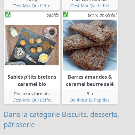
C'est Moi Qui L'effet
C'est Moi Qui L'effet
Sablés
Barre de céréal
Sablés p'tits bretons
Barres amandes &
caramel bio
caramel beurre salé
Plusieurs formats
3 u
C'est Moi Qui L'effet
Bonheur Et Papilles
Dans la catégorie Biscuits, desserts,
pâtisserie