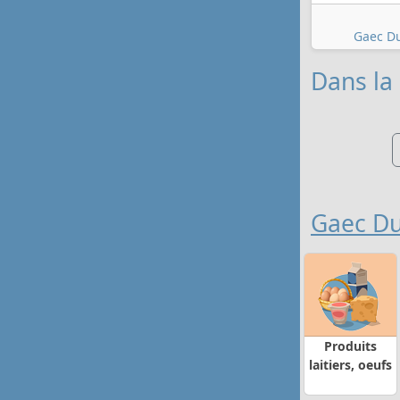
Gaec Du
Dans la 
Gaec Du
Produits
laitiers, oeufs