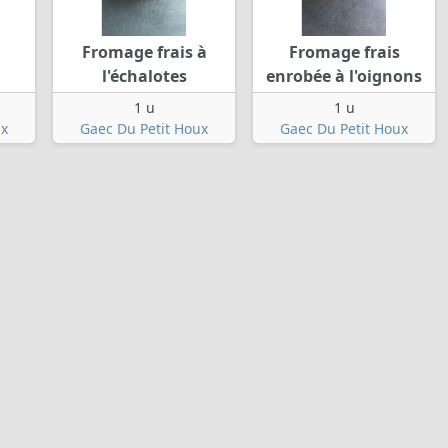
Fromage frais à
Fromage frais
l'échalotes
enrobée à l'oignons
1 u
1 u
ux
Gaec Du Petit Houx
Gaec Du Petit Houx