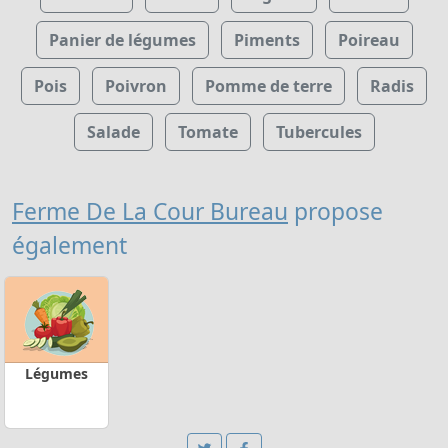
Panier de légumes
Piments
Poireau
Pois
Poivron
Pomme de terre
Radis
Salade
Tomate
Tubercules
Ferme De La Cour Bureau
propose
également
Légumes