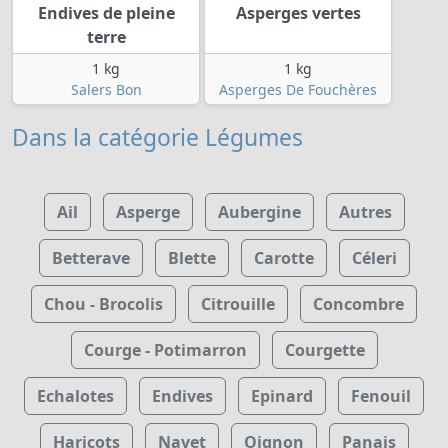
Endives de pleine
Asperges vertes
terre
1 kg
1 kg
Salers Bon
Asperges De Fouchères
Dans la catégorie Légumes
Ail
Asperge
Aubergine
Autres
Betterave
Blette
Carotte
Céleri
Chou - Brocolis
Citrouille
Concombre
Courge - Potimarron
Courgette
Echalotes
Endives
Epinard
Fenouil
Haricots
Navet
Oignon
Panais