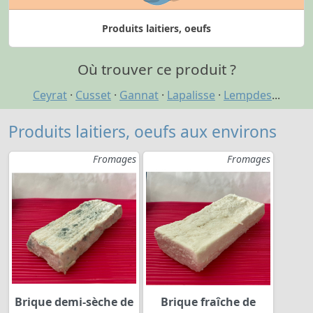
Produits laitiers, oeufs
Où trouver ce produit ?
Ceyrat
·
Cusset
·
Gannat
·
Lapalisse
·
Lempdes
...
Produits laitiers, oeufs aux environs
Fromages
Fromages
Brique demi-sèche de
Brique fraîche de