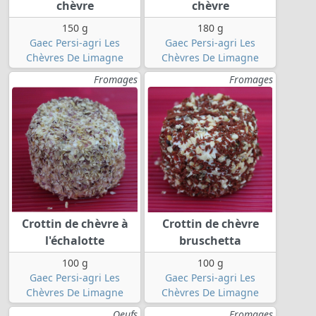
chèvre
chèvre
150 g
180 g
Gaec Persi-agri Les
Gaec Persi-agri Les
Chèvres De Limagne
Chèvres De Limagne
Fromages
Fromages
Crottin de chèvre à
Crottin de chèvre
l'échalotte
bruschetta
100 g
100 g
Gaec Persi-agri Les
Gaec Persi-agri Les
Chèvres De Limagne
Chèvres De Limagne
Oeufs
Fromages