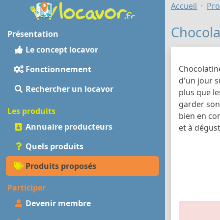
Accueil
Pro
Chocola
Présentation
Le concept locavor
Chocolatine
Fonctionnement
d'un jour su
Rechercher un locavor
plus que le
garder son 
Les produits
bien en com
Annuaire producteurs
et à dégust
Quels produits
Produits proposés
Participer
Devenir membre