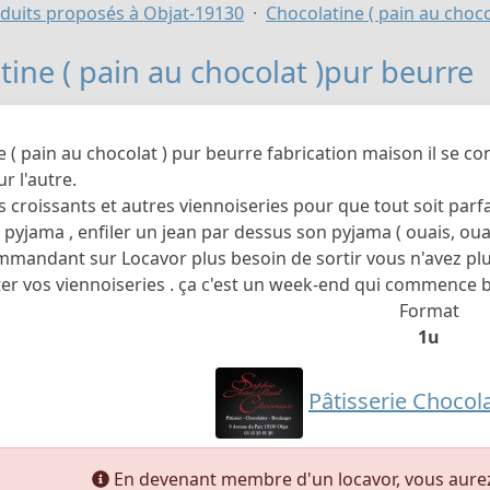
duits proposés à Objat-19130
Chocolatine ( pain au choc
tine ( pain au chocolat )pur beurre
 ( pain au chocolat ) pur beurre fabrication maison il se c
r l'autre.
s croissants et autres viennoiseries pour que tout soit parfait
pyjama , enfiler un jean par dessus son pyjama ( ouais, ouais,
mandant sur Locavor plus besoin de sortir vous n'avez plus 
er vos viennoiseries . ça c'est un week-end qui commence bien .
Format
1u
Pâtisserie Chocol
En devenant membre d'un locavor, vous aurez a