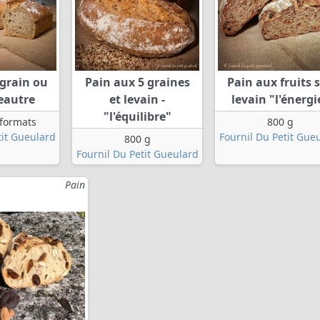
ngrain ou
Pain aux 5 graines
Pain aux fruits 
peautre
et levain -
levain "l'énergi
"l'équilibre"
 formats
800 g
tit Gueulard
Fournil Du Petit Gue
800 g
Fournil Du Petit Gueulard
Pain