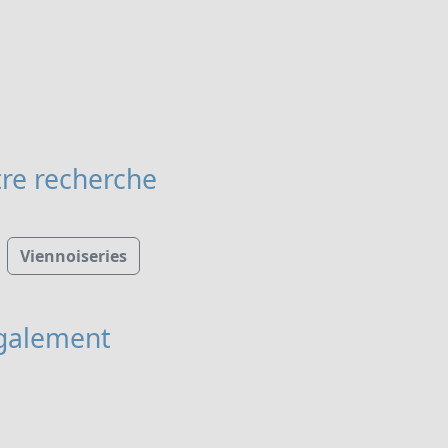
re recherche
Viennoiseries
galement