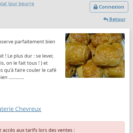
olat )pur beurre
Connexion
Retour
onserve parfaitement bien
 ! Le plus dur : se lever,
 on le fait tous ! ) et
qu'à faire couler le café
............
aterie Chevreux
ccès aux tarifs lors des ventes :