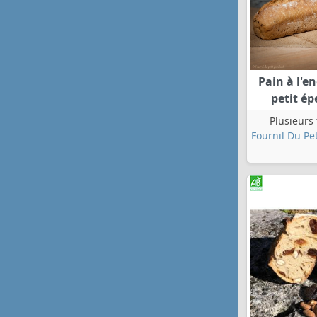
Pain à l'e
petit é
Plusieurs
Fournil Du Pe