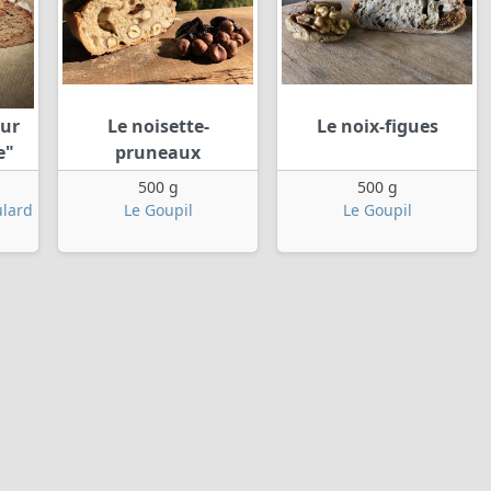
sur
Le noisette-
Le noix-figues
e"
pruneaux
500 g
500 g
ulard
Le Goupil
Le Goupil