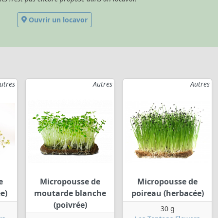
Ouvrir un locavor
utres
Autres
Autres
e
Micropousse de
Micropousse de
e)
moutarde blanche
poireau (herbacée)
(poivrée)
30 g