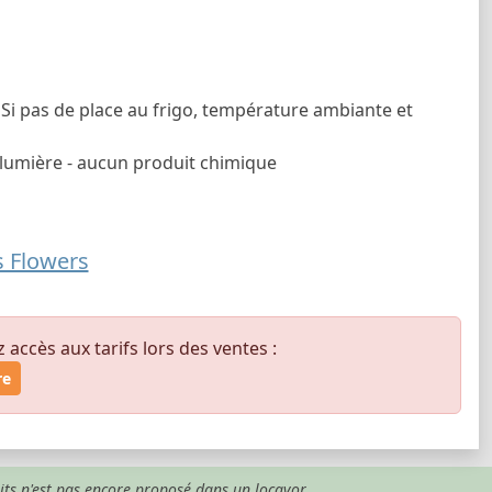
 Si pas de place au frigo, température ambiante et
- lumière - aucun produit chimique
s Flowers
ccès aux tarifs lors des ventes :
re
its n'est pas encore proposé dans un locavor.