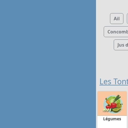
Ail
Concomb
Jus 
Les Ton
Légumes