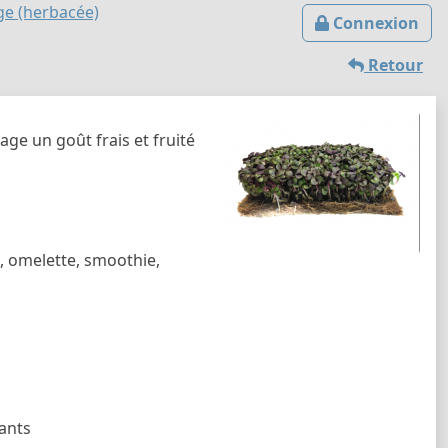
ge (herbacée)
Connexion
Retour
age un goût frais et fruité
d, omelette, smoothie,
dants