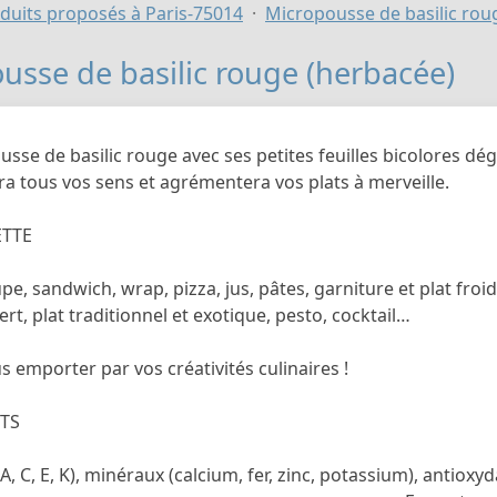
duits proposés à Paris-75014
Micropousse de basilic rou
usse de basilic rouge (herbacée)
sse de basilic rouge avec ses petites feuilles bicolores dég
era tous vos sens et agrémentera vos plats à merveille.
ETTE
pe, sandwich, wrap, pizza, jus, pâtes, garniture et plat froi
ert, plat traditionnel et exotique, pesto, cocktail…
s emporter par vos créativités culinaires !
TS
A, C, E, K), minéraux (calcium, fer, zinc, potassium), antioxy