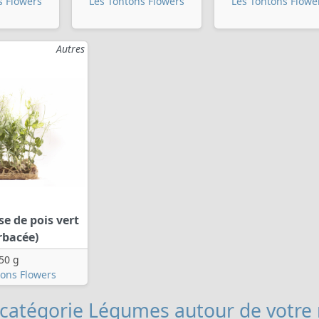
s Flowers
Les Tontons Flowers
Les Tontons Flowe
Autres
e de pois vert
rbacée)
50 g
tons Flowers
 catégorie Légumes
autour de votre