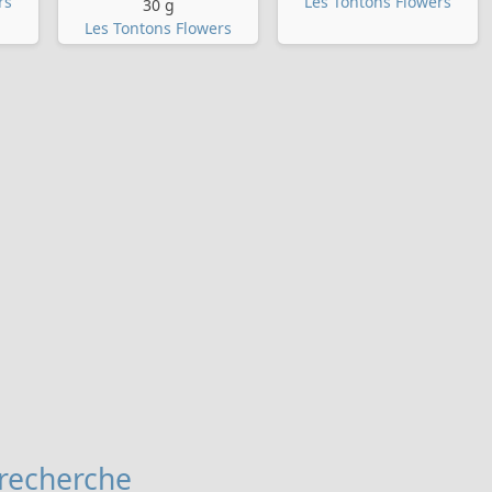
rs
Les Tontons Flowers
30 g
Les Tontons Flowers
 recherche