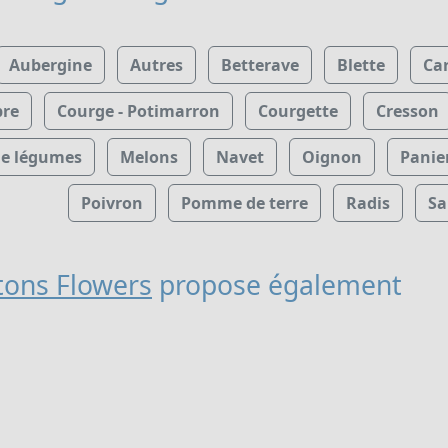
Aubergine
Autres
Betterave
Blette
Ca
re
Courge - Potimarron
Courgette
Cresson
de légumes
Melons
Navet
Oignon
Panie
Poivron
Pomme de terre
Radis
Sa
tons Flowers
propose également