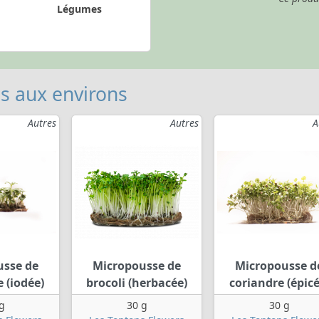
Légumes
 aux environs
Autres
Autres
A
usse de
Micropousse de
Micropousse d
 (iodée)
brocoli (herbacée)
coriandre (épicé
g
30 g
30 g