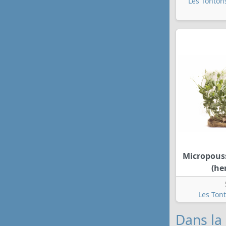
Les Tonton
Micropouss
(he
Les Ton
Dans la