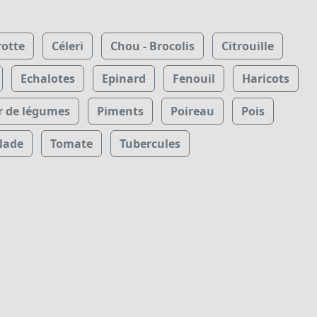
rotte
Céleri
Chou - Brocolis
Citrouille
Echalotes
Epinard
Fenouil
Haricots
r de légumes
Piments
Poireau
Pois
lade
Tomate
Tubercules