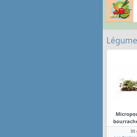
Légumes
Micropo
bourrache
30 