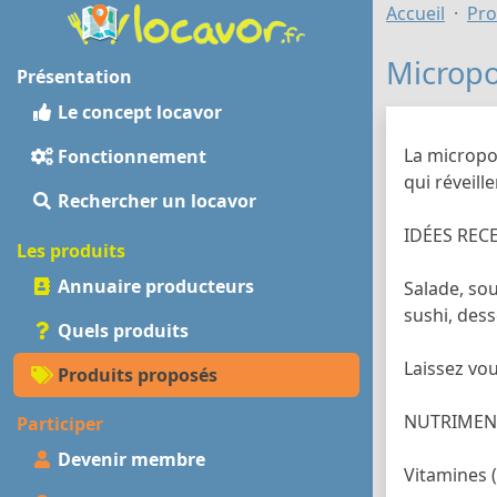
Accueil
Pro
Micropo
Présentation
Le concept locavor
La micropou
Fonctionnement
qui réveill
Rechercher un locavor
IDÉES REC
Les produits
Annuaire producteurs
Salade, sou
sushi, dess
Quels produits
Laissez vou
Produits proposés
NUTRIMEN
Participer
Devenir membre
Vitamines (