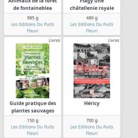
Animaux de la forêt
Flagy une
de fontaineblea
châtellenie royale
985 g
480 g
Les Editions Du Puits
Les Editions Du Puits
Fleuri
Fleuri
Livres
Livres
Guide pratique des
Héricy
plantes sauvages
150 g
700 g
Les Editions Du Puits
Les Editions Du Puits
Fleuri
Fleuri