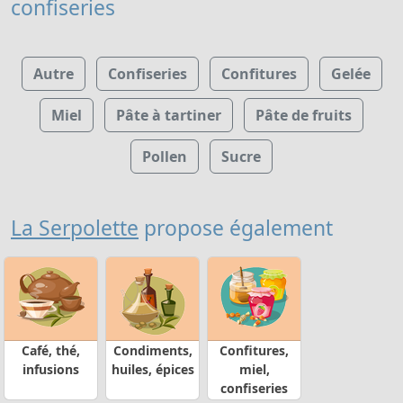
confiseries
Autre
Confiseries
Confitures
Gelée
Miel
Pâte à tartiner
Pâte de fruits
Pollen
Sucre
La Serpolette
propose également
Café, thé,
Condiments,
Confitures,
infusions
huiles, épices
miel,
confiseries