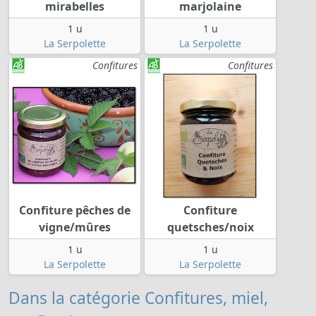
mirabelles
marjolaine
1 u
1 u
La Serpolette
La Serpolette
Confitures
Confitures
Confiture pêches de
Confiture
vigne/mûres
quetsches/noix
1 u
1 u
La Serpolette
La Serpolette
Dans la catégorie Confitures, miel,