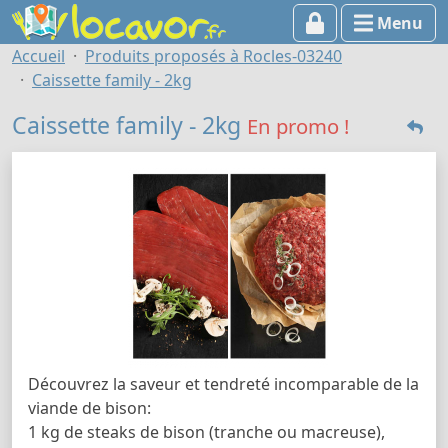
Menu
Accueil
Produits proposés à Rocles-03240
Caissette family - 2kg
Caissette family - 2kg
En promo !
Découvrez la saveur et tendreté incomparable de la
viande de bison:
1 kg de steaks de bison (tranche ou macreuse),