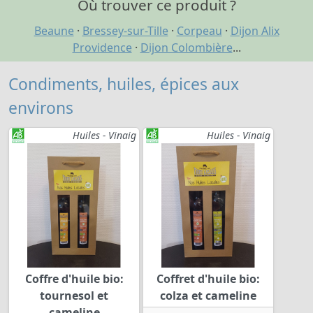
Où trouver ce produit ?
Beaune
·
Bressey-sur-Tille
·
Corpeau
·
Dijon Alix
Providence
·
Dijon Colombière
...
Condiments, huiles, épices aux
environs
Huiles - Vinaig
Huiles - Vinaig
Coffre d'huile bio:
Coffret d'huile bio:
tournesol et
colza et cameline
cameline