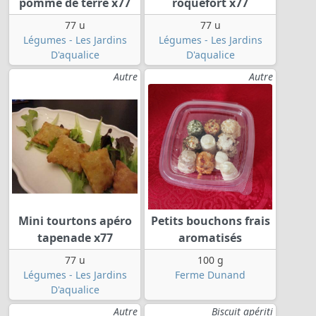
pomme de terre x77
roquefort x77
77 u
77 u
Légumes - Les Jardins
Légumes - Les Jardins
D'aqualice
D'aqualice
Autre
Autre
Mini tourtons apéro
Petits bouchons frais
tapenade x77
aromatisés
77 u
100 g
Légumes - Les Jardins
Ferme Dunand
D'aqualice
Autre
Biscuit apériti