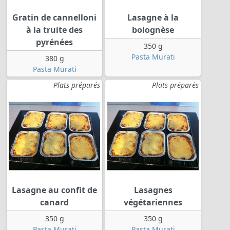
Gratin de cannelloni
Lasagne à la
à la truite des
bolognèse
pyrénées
350 g
Pasta Murati
380 g
Pasta Murati
Plats préparés
Plats préparés
Lasagne au confit de
Lasagnes
canard
végétariennes
350 g
350 g
Pasta Murati
Pasta Murati