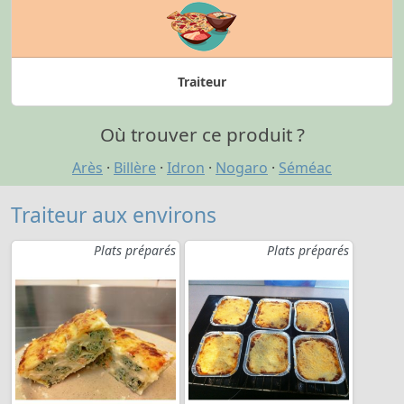
Traiteur
Où trouver ce produit ?
Arès
·
Billère
·
Idron
·
Nogaro
·
Séméac
Traiteur aux environs
Plats préparés
Plats préparés