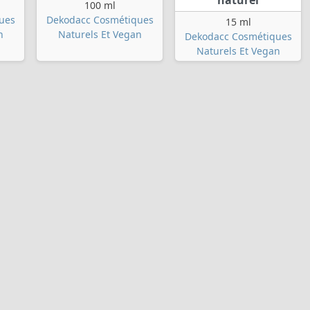
naturel
100 ml
ues
Dekodacc Cosmétiques
15 ml
n
Naturels Et Vegan
Dekodacc Cosmétiques
Naturels Et Vegan