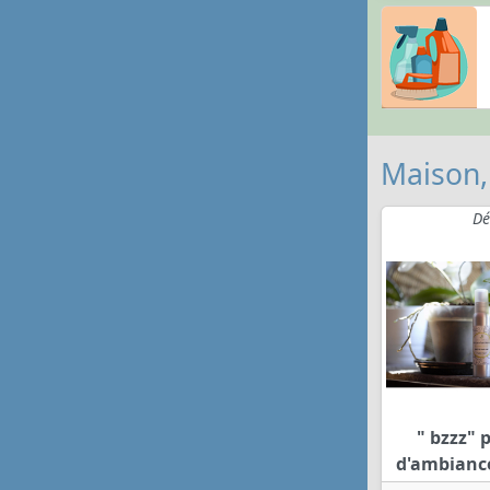
Maison,
Dé
" bzzz"
d'ambiance