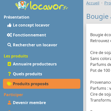
Accueil
Pro
Bougie 
Présentation
Le concept locavor
Bougie écol
Fonctionnement
Retrouvez d
Rechercher un locavor
Cire de soj
Les produits
Sans colora
Annuaire producteurs
Parfums de
Pot de 100
Quels produits
Provenance
Produits proposés
Parfums : v
Cire de soj
Participer
Transformat
Devenir membre