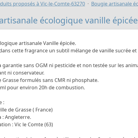
duits proposés à Vic-le-Comte-63270
Bougie artisanale éc
artisanale écologique vanille épicée
ogique artisanale Vanille épicée.
ans cette fragrance un subtil mélange de vanille sucrée et 
a garantie sans OGM ni pesticide et non testée sur les anim
nt ni conservateur.
 Grasse formulés sans CMR ni phosphate.
 ml pour environ 20h de combustion.
 :
ille de Grasse ( France)
a : Angleterre.
ion : Vic le Comte (63)