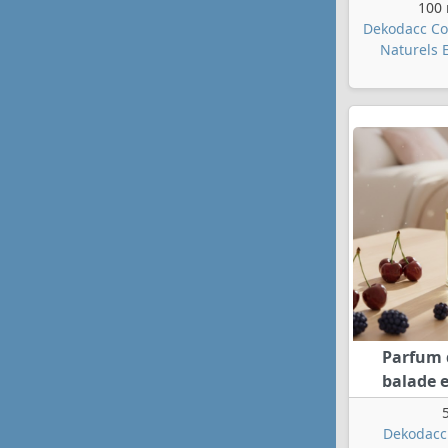
100 
Dekodacc Co
Naturels 
Parfum 
balade e
Dekodacc