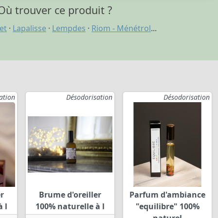
Où trouver ce produit ?
et
·
Lapalisse
·
Lempdes
·
Riom - Ménétrol
...
ation
Désodorisation
Désodorisation
r
Brume d'oreiller
Parfum d'ambiance
 l
100% naturelle à l
"equilibre" 100%