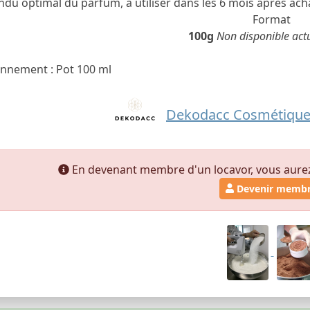
du optimal du parfum, à utiliser dans les 6 mois après ach
Format
100g
Non disponible act
nnement : Pot 100 ml
Dekodacc Cosmétiques
En devenant membre d'un locavor, vous aurez a
Devenir memb