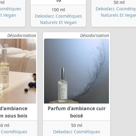
10
ml
50 ml
smétiques
Dekodacc Cosmétiq
100 ml
Et Vegan
Naturels Et Vega
Dekodacc Cosmétiques
Naturels Et Vegan
Désodorisation
Désodorisation
d'ambiance
Parfum d'ambiance cuir
n sous bois
boisé
50 ml
50 ml
 Cosmétiques
Dekodacc Cosmétiques