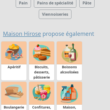
Pain
Pains de spécialité
Pâte
Viennoiseries
Maison Hirose
propose également
Apéritif
Biscuits,
Boissons
desserts,
alcoolisées
pâtisserie
Boulangerie
Confitures,
Maison,