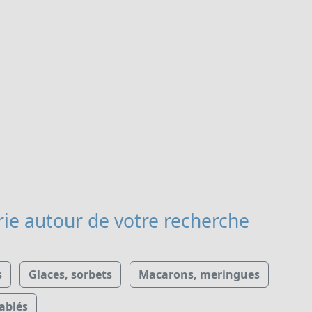
rie
autour de votre recherche
s
Glaces, sorbets
Macarons, meringues
ablés