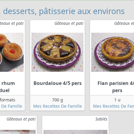
, desserts, pâtisserie aux environs
teaux et pati
Gâteaux et pati
Gâteaux et
u rhum
Bourdaloue 4/5 pers
Flan parisien 4
duel
pers
 formats
700 g
1 u
 De Famille
Mes Recettes De Famille
Mes Recettes De Fam
Gâteaux et pati
Sablés