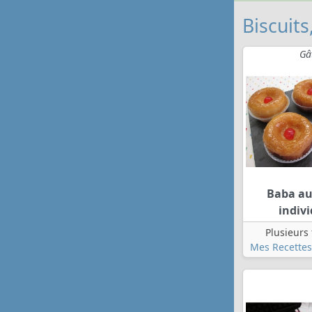
Biscuits
Gâ
Baba a
indivi
Plusieurs
Mes Recettes