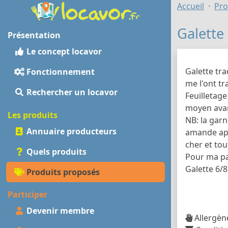
Accueil
Pro
Galette
Présentation
Le concept locavor
Galette tr
Fonctionnement
me l'ont tr
Rechercher un locavor
Feuilletag
moyen avan
Les produits
NB: la gar
Annuaire producteurs
amande app
cher et tou
Quels produits
Pour ma par
Galette 6/8
Produits proposés
Participer
Devenir membre
Allergèn