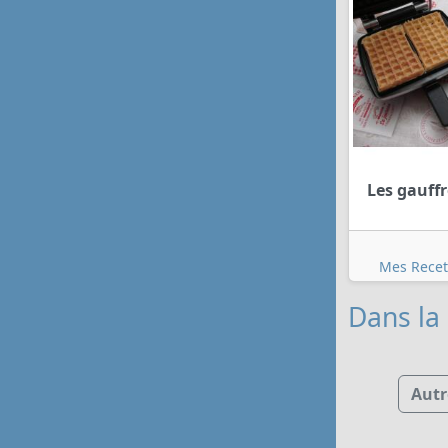
Les gauff
Mes Recet
Dans la 
Autr