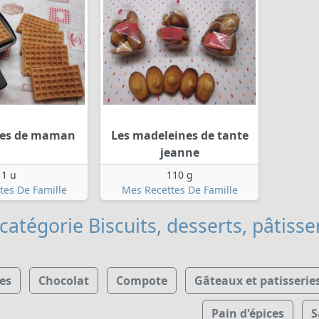
res de maman
Les madeleines de tante
jeanne
1 u
110 g
tes De Famille
Mes Recettes De Famille
catégorie Biscuits, desserts, pâtisse
es
Chocolat
Compote
Gâteaux et patisserie
Pain d'épices
S