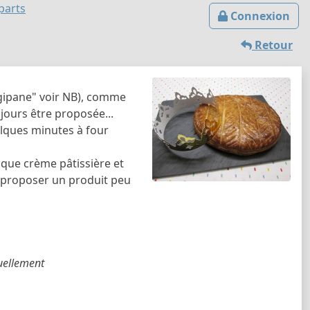
parts
Connexion
Retour
ngipane" voir NB), comme
ujours être proposée...
elques minutes à four
que crème pâtissière et
 proposer un produit peu
uellement