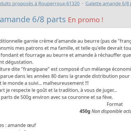
duits proposés à Rouperroux-61320
Galette amande 6/8 
 amande 6/8 parts
En promo !
aditionnelle garnie crème d'amande au beurre (pas de "fra
ansmis mes patrons et ma famille, et telle qu'elle devrait to
e fondant et fourrage au beurre et amande à réchauffer qu
t dégustation.
niture dite "frangipane" est composé d'un mélange économi
arue dans les années 80 dans la grande distribution pour
t le monde a suivi... malheureusement !!!
t je respecte le goût et la tradition, à vous de juger...
 parts de 500g environ avec sa couronne et sa fève.
Format
450g
Non disponible act
es : amande œuf