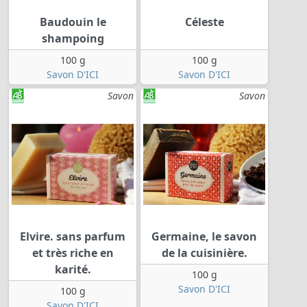
Baudouin le
Céleste
shampoing
100 g
100 g
Savon D'ICI
Savon D'ICI
Savon
Savon
Elvire. sans parfum
Germaine, le savon
et très riche en
de la cuisinière.
karité.
100 g
Savon D'ICI
100 g
Savon D'ICI