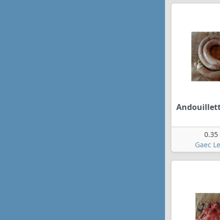
Andouillet
0.35
Gaec Le