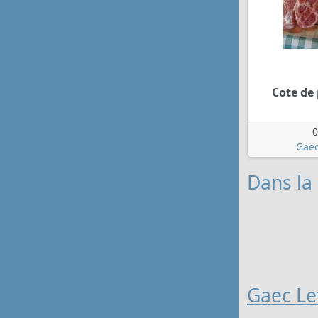
Cote de 
0
Gaec
Dans la 
Gaec Le