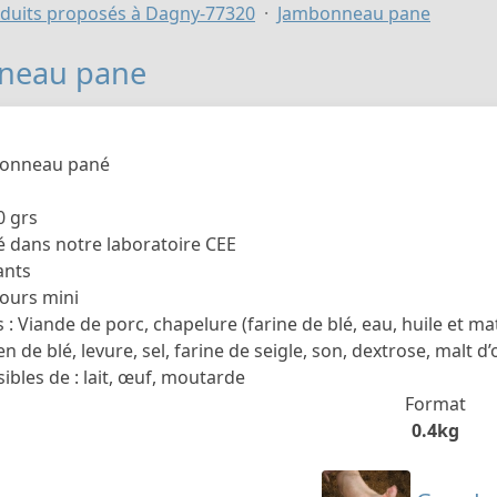
duits proposés à Dagny-77320
Jambonneau pane
neau pane
onneau pané
0 grs
 dans notre laboratoire CEE
ants
jours mini
 : Viande de porc, chapelure (farine de blé, eau, huile et ma
n de blé, levure, sel, farine de seigle, son, dextrose, malt d’o
ibles de : lait, œuf, moutarde
Format
0.4kg