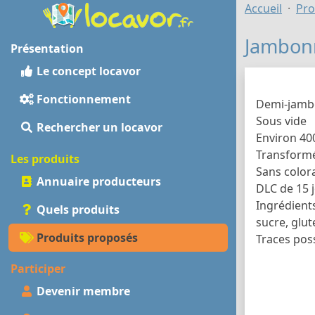
Accueil
Pro
Jambon
Présentation
Le concept locavor
Fonctionnement
Demi-jamb
Sous vide
Rechercher un locavor
Environ 40
Transformé
Les produits
Sans color
Annuaire producteurs
DLC de 15 
Ingrédients
Quels produits
sucre, glute
Produits proposés
Traces poss
Participer
Devenir membre