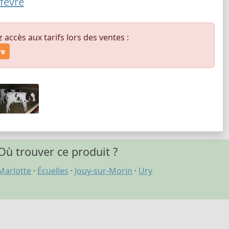
fevre
ccès aux tarifs lors des ventes :
re
Où trouver ce produit ?
Marlotte
·
Écuelles
·
Jouy-sur-Morin
·
Ury