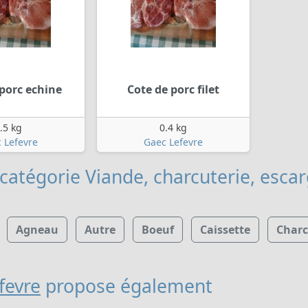
porc echine
Cote de porc filet
.5 kg
0.4 kg
 Lefevre
Gaec Lefevre
catégorie Viande, charcuterie, esca
Agneau
Autre
Boeuf
Caissette
Charc
fevre
propose également