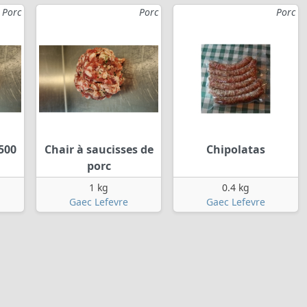
Porc
Porc
Porc
500
Chair à saucisses de
Chipolatas
porc
1 kg
0.4 kg
Gaec Lefevre
Gaec Lefevre