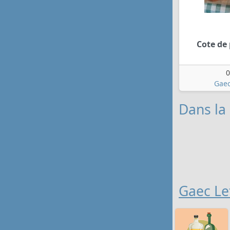
Cote de 
0
Gaec
Dans la 
Gaec Le