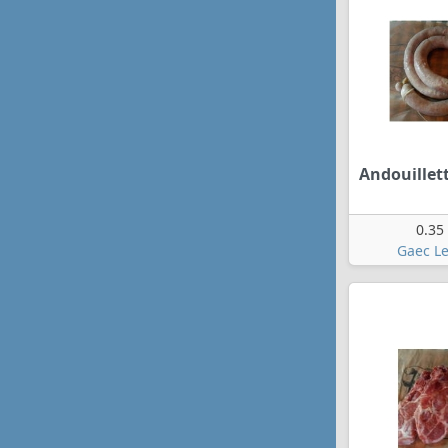
Andouillet
0.35
Gaec Le