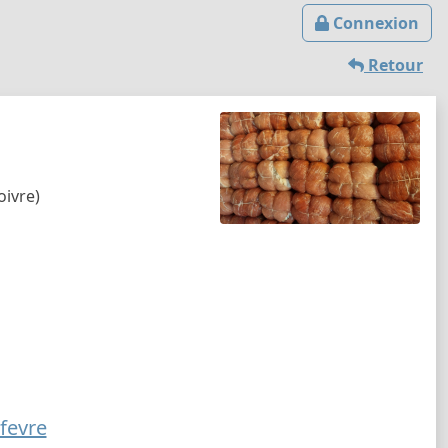
Connexion
Retour
oivre)
fevre