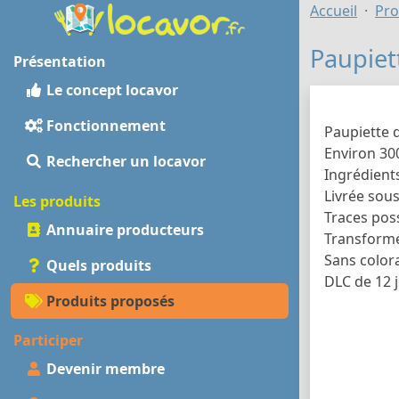
Accueil
Pro
Paupiet
Présentation
Le concept locavor
Fonctionnement
Paupiette d
Environ 30
Rechercher un locavor
Ingrédients
Livrée sous
Les produits
Traces poss
Annuaire producteurs
Transformé
Sans color
Quels produits
DLC de 12 
Produits proposés
Participer
Devenir membre