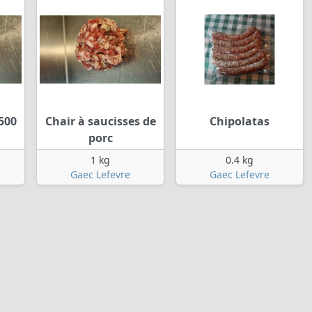
500
Chair à saucisses de
Chipolatas
porc
1 kg
0.4 kg
Gaec Lefevre
Gaec Lefevre