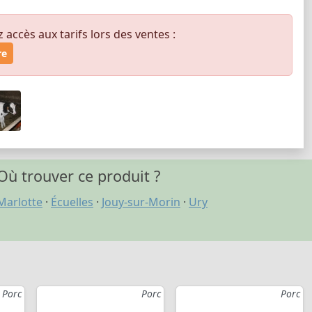
ccès aux tarifs lors des ventes :
re
Où trouver ce produit ?
Marlotte
·
Écuelles
·
Jouy-sur-Morin
·
Ury
Porc
Porc
Porc