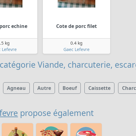
porc echine
Cote de porc filet
.5 kg
0.4 kg
 Lefevre
Gaec Lefevre
catégorie Viande, charcuterie, esca
Agneau
Autre
Boeuf
Caissette
Charc
fevre
propose également