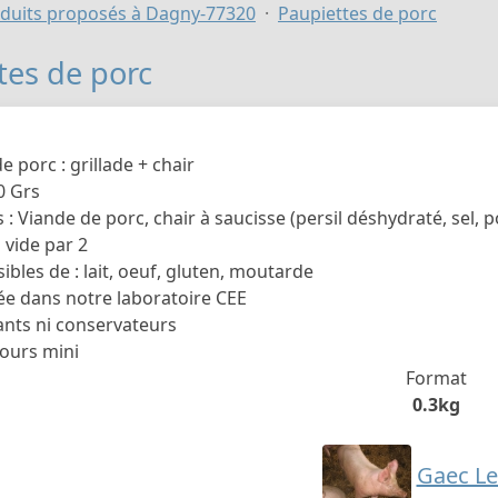
duits proposés à Dagny-77320
Paupiettes de porc
tes de porc
e porc : grillade + chair
0 Grs
 : Viande de porc, chair à saucisse (persil déshydraté, sel, p
 vide par 2
ibles de : lait, oeuf, gluten, moutarde
e dans notre laboratoire CEE
ants ni conservateurs
jours mini
Format
0.3kg
Gaec Le