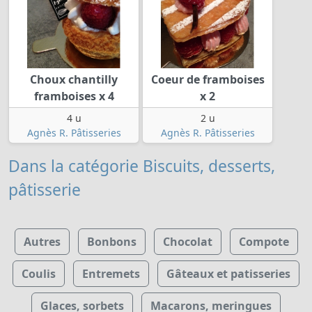
Choux chantilly
Coeur de framboises
framboises x 4
x 2
4 u
2 u
Agnès R. Pâtisseries
Agnès R. Pâtisseries
Dans la catégorie Biscuits, desserts,
pâtisserie
Autres
Bonbons
Chocolat
Compote
Coulis
Entremets
Gâteaux et patisseries
Glaces, sorbets
Macarons, meringues