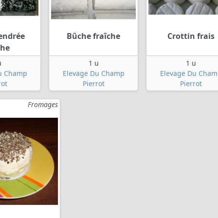
endrée
Bûche fraîche
Crottin frais
che
u
1 u
1 u
u Champ
Elevage Du Champ
Elevage Du Cham
rot
Pierrot
Pierrot
Fromages