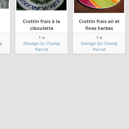
Crottin frais à la
Crottin frais ail et
ciboulette
fines herbes
1 u
1 u
p
Elevage Du Champ
Elevage Du Champ
Pierrot
Pierrot