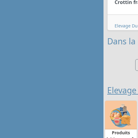
Crottin f
Elevage Du
Dans la 
Elevage
Produits