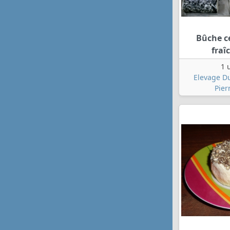
Bûche c
fraî
1 
Elevage D
Pier