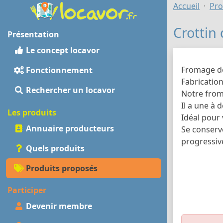
Accueil
Pro
Crottin 
Présentation
Le concept locavor
Fromage de
Fonctionnement
Fabrication
Rechercher un locavor
Notre froma
Il a une à 
Les produits
Idéal pour
Annuaire producteurs
Se conserve
progressiv
Quels produits
Produits proposés
Participer
Devenir membre