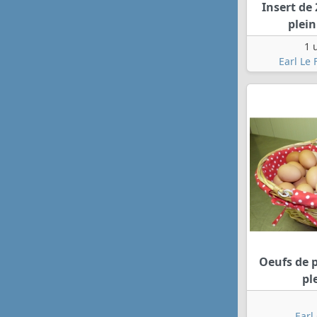
Insert de 
plein
1 
Earl Le 
Oeufs de p
pl
Earl