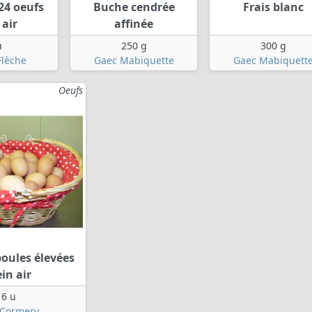
24 oeufs
Buche cendrée
Frais blanc
 air
affinée
u
250 g
300 g
Flèche
Gaec Mabiquette
Gaec Mabiquett
Oeufs
oules élevées
ein air
6 u
 Cormery