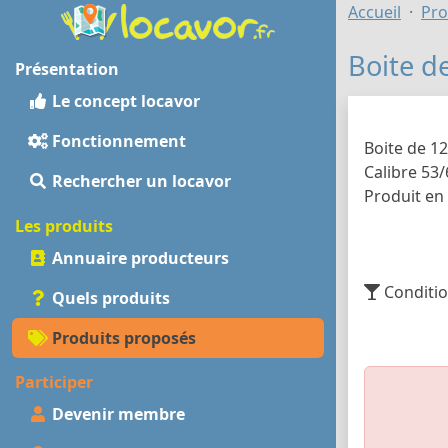
Accueil
Pro
Boite de
Présentation
Le concept locavor
Fonctionnement
Boite de 12
Calibre 53/
Rechercher un locavor
Produit en
Les produits
Annuaire producteurs
Conditio
Quels produits
Produits proposés
Participer
Devenir membre