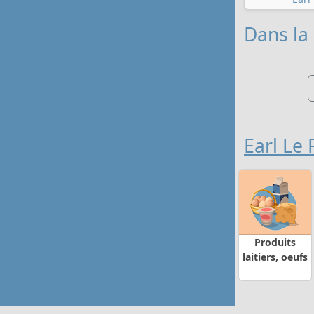
Dans la 
Earl Le 
Produits
laitiers, oeufs