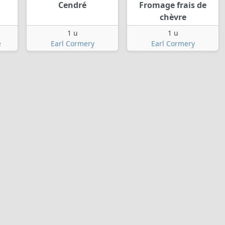
Cendré
Fromage frais de
chèvre
1 u
1 u
e
Earl Cormery
Earl Cormery