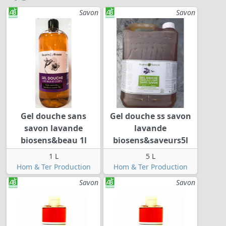
Savon
Savon
Gel douche sans
Gel douche ss savon
savon lavande
lavande
biosens&beau 1l
biosens&saveurs5l
1 L
5 L
Hom & Ter Production
Hom & Ter Production
Savon
Savon