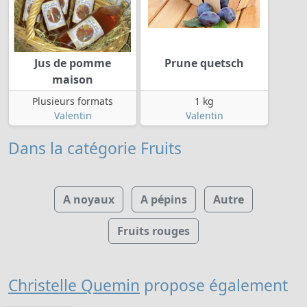
Jus de pomme
Prune quetsch
maison
Plusieurs formats
1 kg
Valentin
Valentin
Dans la catégorie Fruits
A noyaux
A pépins
Autre
Fruits rouges
Christelle Quemin
propose également