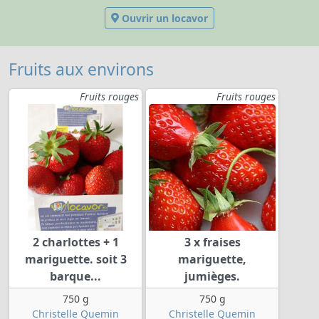
Ouvrir un locavor
Fruits aux environs
Fruits rouges
Fruits rouges
2 charlottes + 1
3 x fraises
mariguette. soit 3
mariguette,
barque...
jumièges.
750 g
750 g
Christelle Quemin
Christelle Quemin