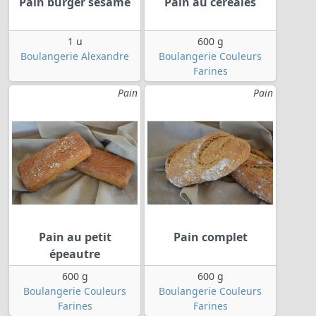
Pain burger sésame
Pain au céréales
1 u
600 g
Boulangerie Alexandre
Boulangerie Couleurs
Farines
Pain
Pain
Pain au petit
Pain complet
épeautre
600 g
600 g
Boulangerie Couleurs
Boulangerie Couleurs
Farines
Farines