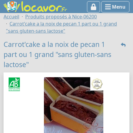
Menu
Accueil
Produits proposés à Nice-06200
Carrot'cake a la noix de pecan 1 part ou 1 grand
"sans gluten-sans lactose"
Carrot'cake a la noix de pecan 1
part ou 1 grand "sans gluten-sans
lactose"