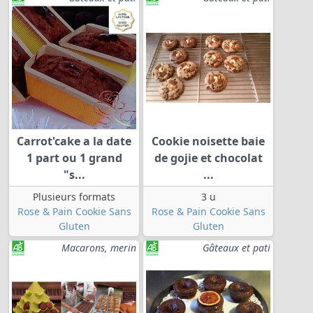
Carrot'cake a la date
Cookie noisette baie
1 part ou 1 grand
de gojie et chocolat
"s...
...
Plusieurs formats
3 u
Rose & Pain Cookie Sans
Rose & Pain Cookie Sans
Gluten
Gluten
Macarons, merin
Gâteaux et pati