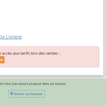
e L'orient
ccès aux tarifs lors des ventes :
re
its n'est pas encore proposé dans un locavor.
Ouvrir un locavor