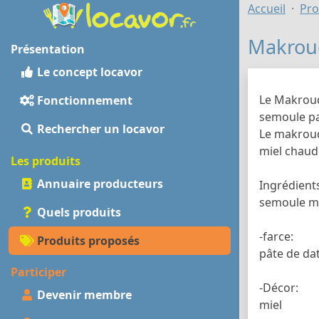
Accueil
Pro
Makroud
Présentation
Le concept locavor
Le Makroud 
Fonctionnement
semoule par
Rechercher un locavor
Le makroud
miel chaud
Les produits
Annuaire producteurs
Ingrédient
semoule mo
Quels produits
-farce:
Produits proposés
pâte de dat
Participer
-Décor:
Devenir membre
miel