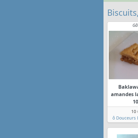
Biscuits
Gâ
Baklaw
amandes la
1
10 
ô Douceurs D