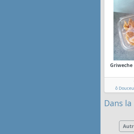
Griweche l
ô Douceur
Dans la 
Autr