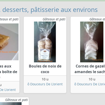
, desserts, pâtisserie aux environs
teaux et pati
Gâteaux et pati
Gâteaux et
as aux
Boules de noix de
Cornes de gazel
 boîte de
coco
amandes le sac
0
10 u
10 u
ô Douceurs De L'orient
ô Douceurs De L'ori
u
e L'orient
Gâteaux et pati