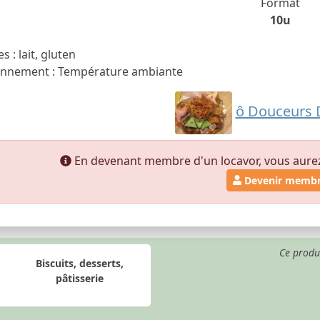
Format
10u
s : lait, gluten
onnement : Température ambiante
ô Douceurs D
En devenant membre d'un locavor, vous aurez a
Devenir memb
Ce produ
Biscuits, desserts,
pâtisserie