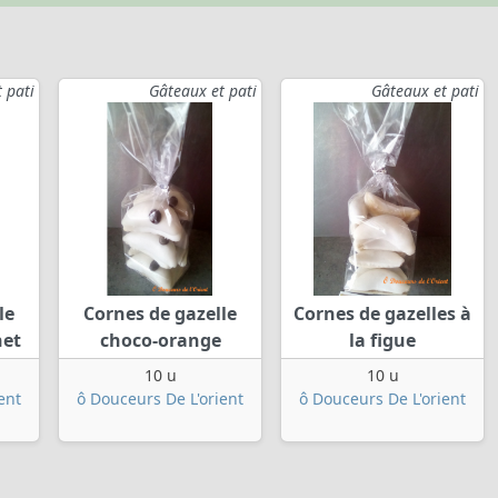
 pati
Gâteaux et pati
Gâteaux et pati
le
Cornes de gazelle
Cornes de gazelles à
het
choco-orange
la figue
10 u
10 u
ent
ô Douceurs De L'orient
ô Douceurs De L'orient