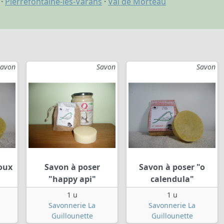
·
Pierrefontaine-les-Varans
·
Val de Morteau
Savon
Savon
Savon
oux
Savon à poser
Savon à poser "o
"happy api"
calendula"
1 u
1 u
Savonnerie La
Savonnerie La
Guillounette
Guillounette