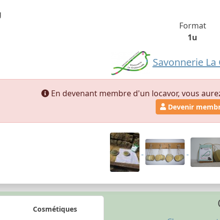
g
Format
1u
Savonnerie La 
En devenant membre d'un locavor, vous aurez a
Devenir memb
Cosmétiques