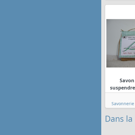
Savon
suspendre 
Savonnerie 
Dans la