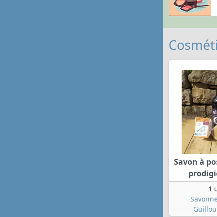
Cosméti
Savon à po
prodig
1 
Savonne
Guillou