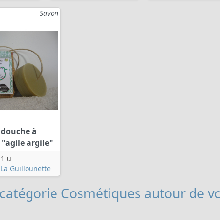
Savon
 douche à
"agile argile"
1 u
La Guillounette
 catégorie Cosmétiques
autour de vo