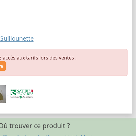
Guillounette
ccès aux tarifs lors des ventes :
re
Où trouver ce produit ?