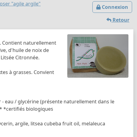
ser "agile argile"
Connexion
Retour
s. Contient naturellement
ve, d'huile de noix de
t Litsée Citronnée.
tes à grasses. Convient
é* - eau / glycérine (présente naturellement dans le
ée* *certiﬁés biologiques
erin, argile, litsea cubeba fruit oil, melaleuca