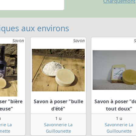
Charquemont
ques aux environs
Savon
Savon
ser "bière
Savon à poser "bulle
Savon à poser "d
ieuse"
d'été"
tout doux"
u
1 u
1 u
rie La
Savonnerie La
Savonnerie La
nette
Guillounette
Guillounette