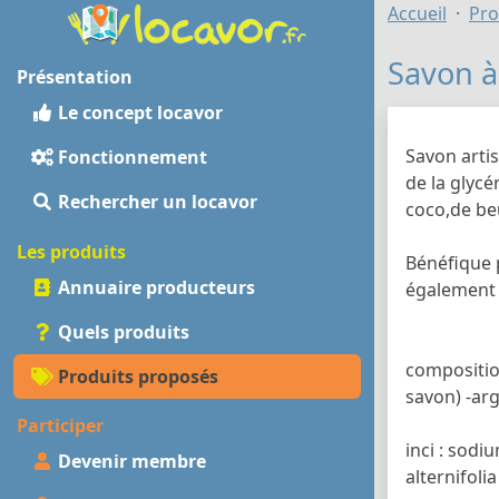
Accueil
Pro
Savon à 
Présentation
Le concept locavor
Savon artis
Fonctionnement
de la glycé
Rechercher un locavor
coco,de beu
Les produits
Bénéfique 
Annuaire producteurs
également 
Quels produits
composition
Produits proposés
savon) -arg
Participer
inci : sodi
Devenir membre
alternifolia