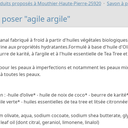
duits proposés à Mouthier-Haute-Pierre-25920
Savon à po
poser "agile argile"
anal fabriqué à froid à partir d'huiles végétales biologique
rine aux propriétés hydratantes.Formulé à base d'huile d'Oli
rre de karité, à l’argile et à l'huile essentielle de Tea Tree e
pour les peaux à imperfections et notamment les peaux mix
à toutes les peaux.
 : -huile d’olive* - huile de noix de coco* - beurre de karit
ile verte* - huiles essentielles de tea tree et litsée citronn
um olivate, aqua, sodium cocoate, sodium shea butterate, glyc
 leaf oil (dont citral, geraniol, limonene, linalol)